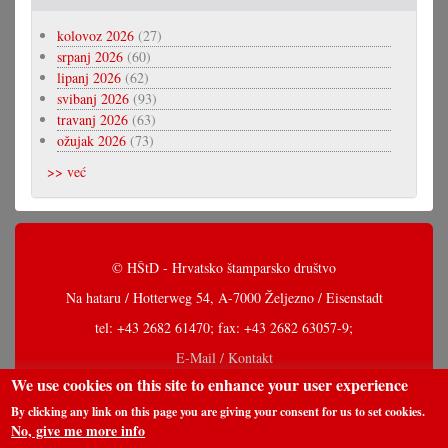
kolovoz 2026
(27)
srpanj 2026
(60)
lipanj 2026
(62)
svibanj 2026
(93)
travanj 2026
(63)
ožujak 2026
(73)
>> već
© HŠtD - Hrvatsko štamparsko društvo
Na hataru / Hotterweg 54, A-7000 Željezno / Eisenstadt
tel: +43 2682 61470; fax: +43 2682 63057-9;
E-Mail / Kontakt
We use cookies on this site to enhance your user experience
By clicking any link on this page you are giving your consent for us to set cookies.
No, give me more info