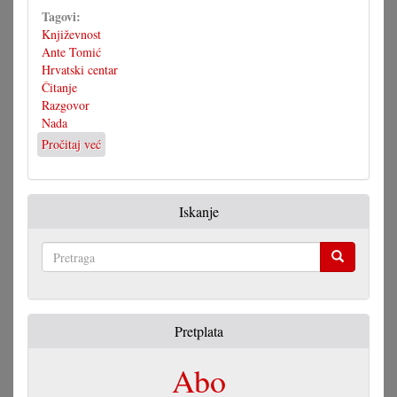
Tagovi:
Književnost
Ante Tomić
Hrvatski centar
Čitanje
Razgovor
Nada
Pročitaj već
o
Tomić
u
gosti
Iskanje
u
Centru
Pretraga
Pretplata
Abo