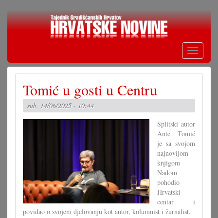
Skoči
na
glavni
sadržaj
Toggle
navigati
Tomić u gosti u Centru
sub, 14/06/2025 - 10:44
Splitski autor
Ante Tomić
je sa svojom
najnovijom
knjigom
Nadom
pohodio
Hrvatski
centar i
povidao o svojem djelovanju kot autor, kolumnist i žurnalist.