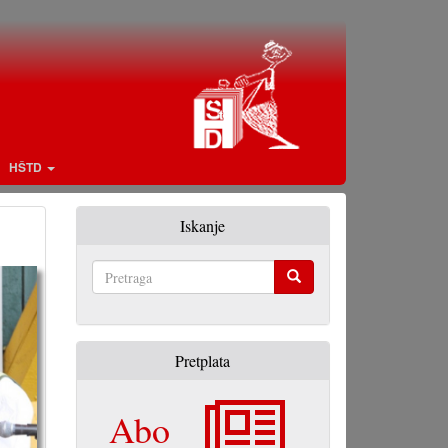
HŠTD
Iskanje
Pretraga
Pretplata
Abo