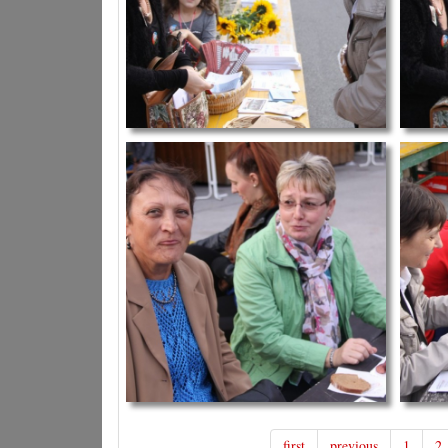
first
previous
1
2