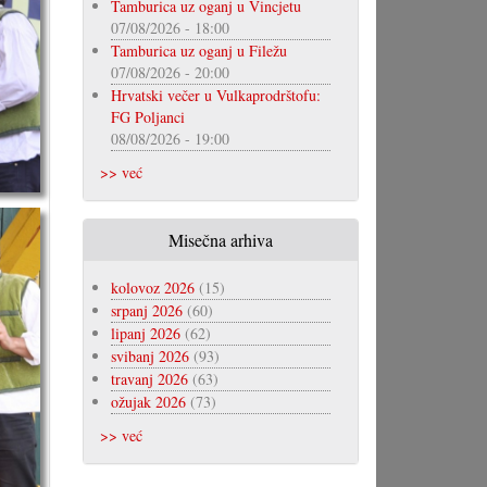
Tamburica uz oganj u Vincjetu
07/08/2026 - 18:00
Tamburica uz oganj u Filežu
07/08/2026 - 20:00
Hrvatski večer u Vulkaprodrštofu:
FG Poljanci
08/08/2026 - 19:00
>> već
Misečna arhiva
kolovoz 2026
(15)
srpanj 2026
(60)
lipanj 2026
(62)
svibanj 2026
(93)
travanj 2026
(63)
ožujak 2026
(73)
>> već