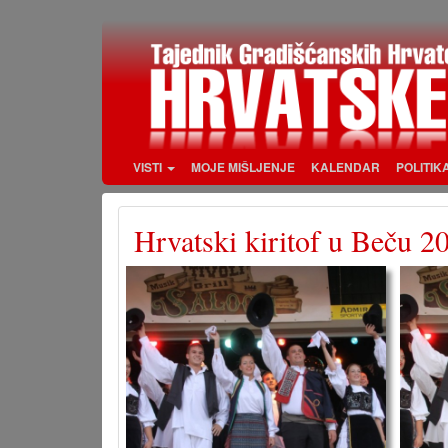
Skoči
na
glavni
sadržaj
VISTI
MOJE MIŠLJENJE
KALENDAR
POLITIK
Hrvatski kiritof u Beču 2