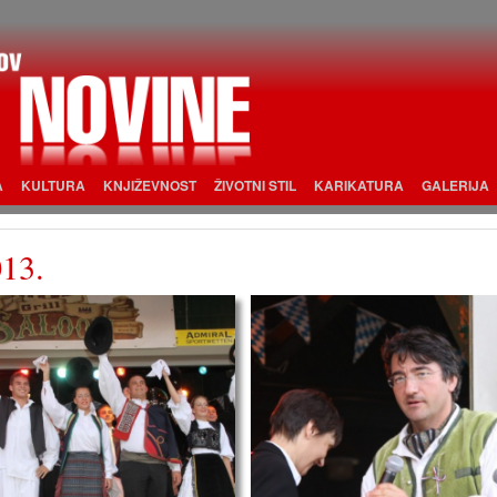
A
KULTURA
KNJIŽEVNOST
ŽIVOTNI STIL
KARIKATURA
GALERIJA
013.