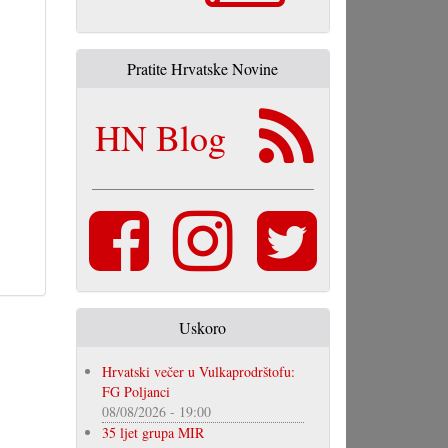
Pratite Hrvatske Novine
HN Blog
Uskoro
Hrvatski večer u Vulkaprodrštofu:
FG Poljanci
08/08/2026 - 19:00
35 ljet grupa MIR