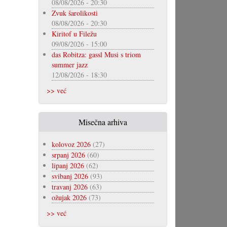
08/08/2026 - 20:30
Zvuk šarolikosti
08/08/2026 - 20:30
Kiritof u Filežu
09/08/2026 - 15:00
das Robitza: gassl Musi s triom
summer jazz
12/08/2026 - 18:30
>> već
Misečna arhiva
kolovoz 2026
(27)
srpanj 2026
(60)
lipanj 2026
(62)
svibanj 2026
(93)
travanj 2026
(63)
ožujak 2026
(73)
>> već