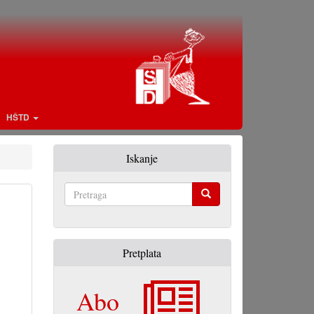
HŠTD
Iskanje
Pretraga
Pretplata
Abo