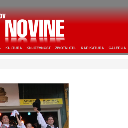
A
KULTURA
KNJIŽEVNOST
ŽIVOTNI STIL
KARIKATURA
GALERIJA