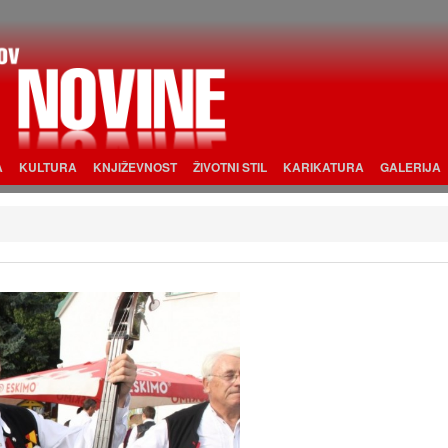
A
KULTURA
KNJIŽEVNOST
ŽIVOTNI STIL
KARIKATURA
GALERIJA