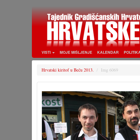
Skoči
na
glavni
sadržaj
VISTI
MOJE MIŠLJENJE
KALENDAR
POLITIK
Hrvatski kiritof u Beču 2013.
Img 6069