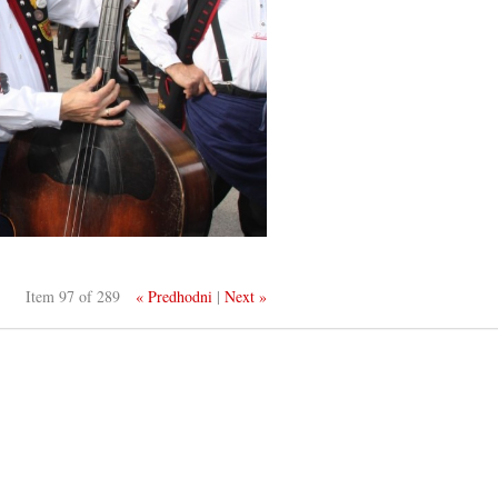
Item 97 of 289
« Predhodni
|
Next »