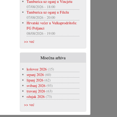
Tamburica uz oganj u Vincjetu
07/08/2026 - 18:00
Tamburica uz oganj u Filežu
07/08/2026 - 20:00
Hrvatski večer u Vulkaprodrštofu:
FG Poljanci
08/08/2026 - 19:00
>> već
Misečna arhiva
kolovoz 2026
(15)
srpanj 2026
(60)
lipanj 2026
(62)
svibanj 2026
(93)
travanj 2026
(63)
ožujak 2026
(73)
>> već