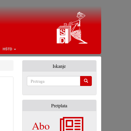
HŠTD
Iskanje
Pretraga
Pretplata
Abo