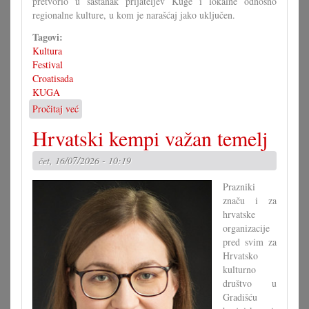
pretvorio u sastanak prijateljev Kuge i lokalne odnosno
regionalne kulture, u kom je narašćaj jako uključen.
Tagovi:
Kultura
Festival
Croatisada
KUGA
Pročitaj već
o
Nova
Hrvatski kempi važan temelj
Croatisada
subotu
čet, 16/07/2026 - 10:19
i
nedilju
Prazniki
značu i za
hrvatske
organizacije
pred svim za
Hrvatsko
kulturno
društvo u
Gradišću