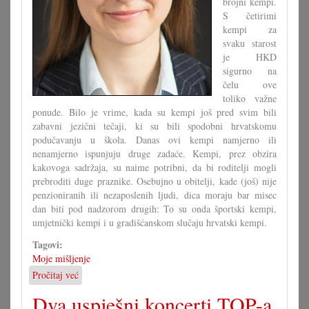
brojni kempi.
S četirimi
kempi za
svaku starost
je HKD
sigurno na
čelu ove
toliko važne
ponude. Bilo je vrime, kada su kempi još pred svim bili
zabavni jezični tečaji, ki su bili spodobni hrvatskomu
podučavanju u škola. Danas ovi kempi namjerno ili
nenamjerno ispunjuju druge zadaće. Kempi, prez obzira
kakovoga sadržaja, su naime potribni, da bi roditelji mogli
prebroditi duge praznike. Osebujno u obitelji, kade (još) nije
penzioniranih ili nezaposlenih ljudi, dica moraju bar misec
dan biti pod nadzorom drugih: To su onda športski kempi,
umjetnički kempi i u gradišćanskom slučaju hrvatski kempi.
Tagovi:
Moje mišljenje
Pročitaj već
o
Hrvatski
Dva uspješni koncerti TOP-a
kempi