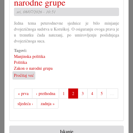
narodne grupe
odgovore
sri, 08/07/2026 - 10:51
Jedna tema peterodnevne sjednice je bilo minjanje
dvojezičnoga sudstva u Koruškoj. O osiguranju ovoga prava je
u trenutku čuda natezanj, po umirovljenju poslidnjega
dvojezičnoga suca.
Tagovi:
Manjinska politika
Politika
Zakon o narodni grupa
Pročitaj već
o
Maraton
u
parlamentu
« prva
‹ prethodna
1
2
3
4
5
…
i
sljedeća ›
zadnja »
za
narodne
grupe
Iskanje