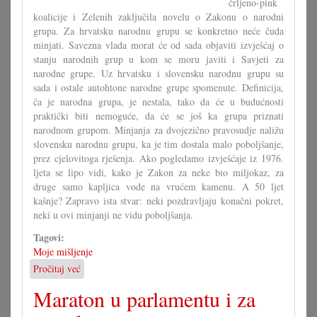
črljeno-pink
koalicije i Zelenih zaključila novelu o Zakonu o narodni
grupa. Za hrvatsku narodnu grupu se konkretno neće čuda
minjati. Savezna vlada morat će od sada objaviti izvješćaj o
stanju narodnih grup u kom se moru javiti i Savjeti za
narodne grupe. Uz hrvatsku i slovensku narodnu grupu su
sada i ostale autohtone narodne grupe spomenute. Definicija,
ča je narodna grupa, je nestala, tako da će u budućnosti
praktički biti nemoguće, da će se još ka grupa priznati
narodnom grupom. Minjanja za dvojezično pravosudje naližu
slovensku narodnu grupu, ka je tim dostala malo poboljšanje,
prez cjelovitoga rješenja. Ako pogledamo izvješćaje iz 1976.
ljeta se lipo vidi, kako je Zakon za neke bio miljokaz, za
druge samo kapljica vode na vrućem kamenu. A 50 ljet
kašnje? Zapravo ista stvar: neki pozdravljaju konačni pokret,
neki u ovi minjanji ne vidu poboljšanja.
Tagovi:
Moje mišljenje
Pročitaj već
o
Zakon
Maraton u parlamentu i za
mora
dati