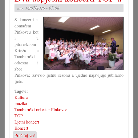
važan
uto, 14/07/2026 - 07:08
temelj
S koncerti u
domaćem
Pinkovcu kot
i u
pitoresknom
Krtežu je
Tamburaški
orkestar i
zbor
Pinkovac završio ljetnu sezonu a ujedno najavljuje jubilarno
ljeto.
Tagovi:
Kultura
muzika
Tamburaški orkestar Pinkovac
TOP
Ljetni koncert
Koncert
Pročitaj već
o