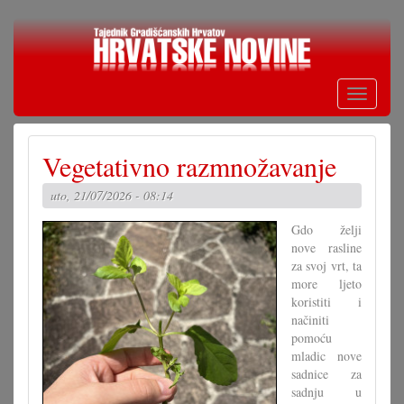
Skoči
na
glavni
sadržaj
Toggle
navigati
Vegetativno razmnožavanje
uto, 21/07/2026 - 08:14
Gdo želji
nove rasline
za svoj vrt, ta
more ljeto
koristiti i
načiniti
pomoću
mladic nove
sadnice za
sadnju u