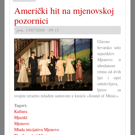
Dva
Američki hit na mjenovskoj
uspješni
koncerti
pozornici
TOP-
a
pon, 13/07/2026 - 09:12
Glavno
hrvatsko selo
mjuziklov
Mjenovo u
uhodanom
ritmu od dvih
ljet i opet
oduševljava,
ljetos sa
svojim izrazito mladim sastavom u kusiću »Sound of Music«.
Tagovi:
Kultura
Mjuzikl
Mjenovo
Mlada inicijativa Mjenovo