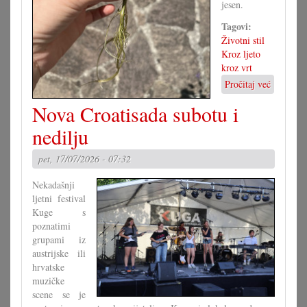
jesen.
Tagovi:
Životni stil
Kroz ljeto
kroz vrt
Pročitaj već
o
Vegetati
Nova Croatisada subotu i
razmnoža
nedilju
pet, 17/07/2026 - 07:32
Nekadašnji
ljetni festival
Kuge s
poznatimi
grupami iz
austrijske ili
hrvatske
muzičke
scene se je