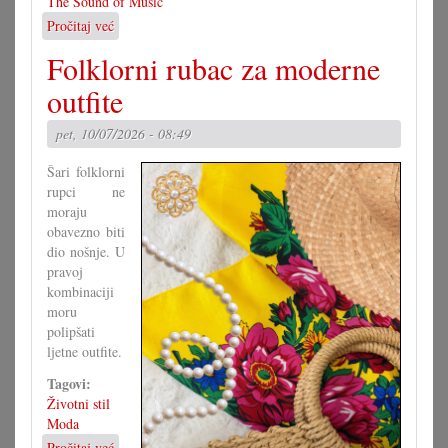
The Sound of Music
Pročitaj već
o
Američki
Folklorni rubac za moderne
hit
na
outfite
mjenovskoj
pozornici
pet, 10/07/2026 - 08:49
Šari folklorni
rupci ne
moraju
obavezno biti
dio nošnje. U
pravoj
kombinaciji
moru
polipšati
ljetne outfite.
Tagovi:
Životni stil
Moda
Pročitaj već
o