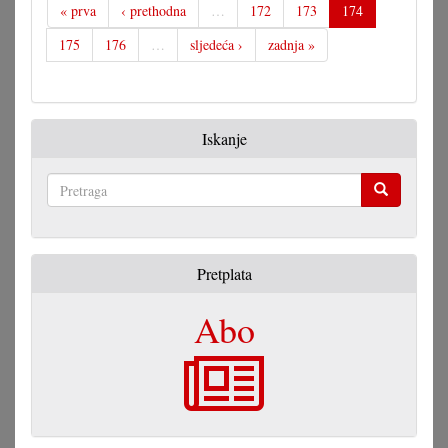
« prva
‹ prethodna
…
172
173
174
175
176
…
sljedeća ›
zadnja »
Iskanje
Pretraga
Pretplata
Abo