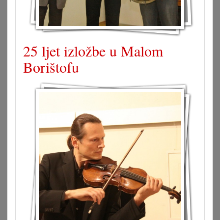
25 ljet izložbe u Malom
Borištofu