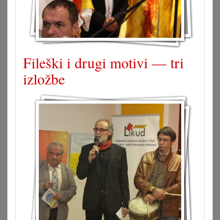
Fileški i drugi motivi — tri
izložbe