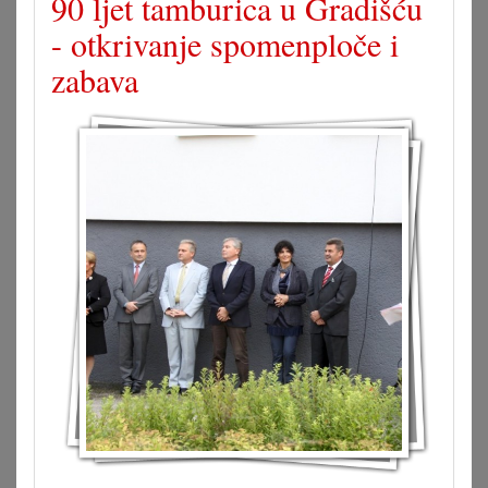
90 ljet tamburica u Gradišću
- otkrivanje spomenploče i
zabava