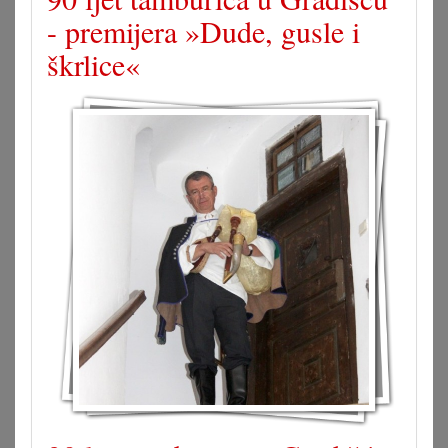
- premijera »Dude, gusle i
škrlice«