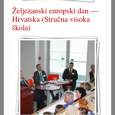
Željezanski europski dan —
Hrvatska (Stručna visoka
škola)