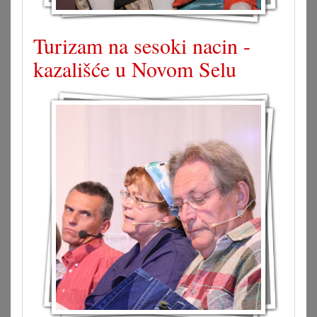
Turizam na sesoki nacin -
kazališće u Novom Selu