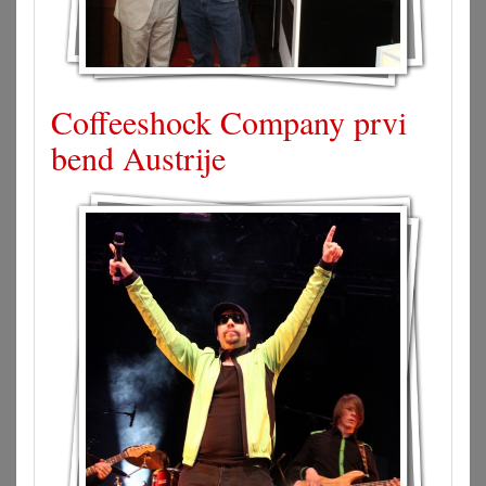
Coffeeshock Company prvi
bend Austrije