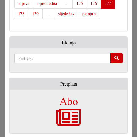
« prva
‹ prethodna
…
175
176
177
178
179
…
sljedeća ›
zadnja »
Iskanje
Pretraga
Pretplata
Abo