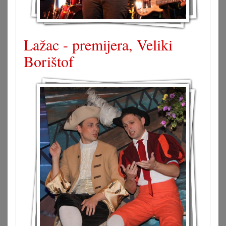
Lažac - premijera, Veliki
Borištof