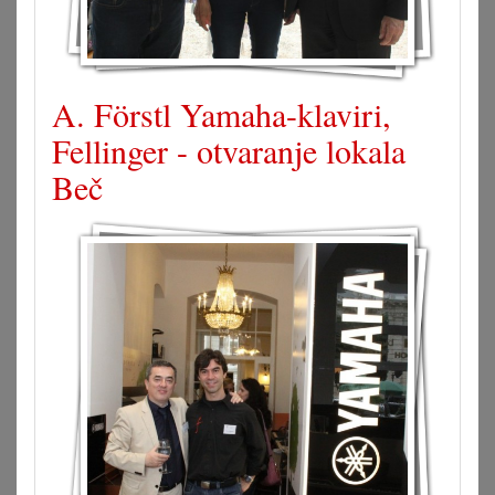
A. Förstl Yamaha-klaviri,
Fellinger - otvaranje lokala
Beč