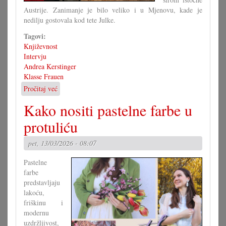
Austrije. Zanimanje je bilo veliko i u Mjenovu, kade je
nedilju gostovala kod tete Julke.
Tagovi:
Književnost
Intervju
Andrea Kerstinger
Klasse Frauen
Pročitaj već
o
»Klasse
Kako nositi pastelne farbe u
Frauen«
prvak
protuliću
Andreje
Kerstinger
pet, 13/03/2026 - 08:07
Pastelne
farbe
predstavljaju
lakoću,
friškinu i
modernu
uzdržljivost,