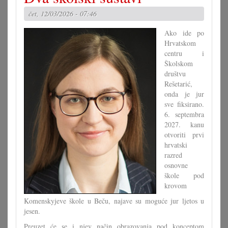
pastelne
čet, 12/03/2026 - 07:46
farbe
u
Ako ide po
protuliću
Hrvatskom
centru i
Školskom
društvu
Rešetarić,
onda je jur
sve fiksirano.
6. septembra
2027. kanu
otvoriti prvi
hrvatski
razred
osnovne
škole pod
krovom
Komenskyjeve škole u Beču, najave su moguće jur ljetos u
jesen.
Preuzet će se i njev način obrazovanja pod konceptom