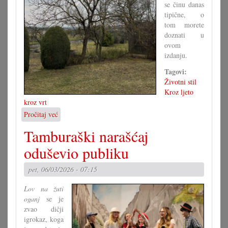
se činu danas
tipične, o
tom morete
doznati u
ovom
izdanju.
Tagovi:
Životni stil
Kroz ljeto
kroz vrt
Pročitaj već
o
U
Tamburaški narašćaj
svakom
dvoru
oduševio publiku
orih
pet, 06/03/2026 - 07:15
Lov na žuti
oganj
se je
zvao dičji
igrokaz, koga