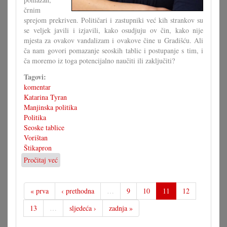
črnim
sprejom prekriven. Političari i zastupniki već kih strankov su
se veljek javili i izjavili, kako osudjuju ov čin, kako nije
mjesta za ovakov vandalizam i ovakove čine u Gradišću. Ali
ča nam govori pomazanje seoskih tablic i postupanje s tim, i
ča moremo iz toga potencijalno naučiti ili zaključiti?
Tagovi:
komentar
Katarina Tyran
Manjinska politika
Politika
Seoske tablice
Vorištan
Štikapron
Pročitaj već
o
Komentar
uz
pomazanje
« prva
‹ prethodna
…
9
10
11
12
seoskih
13
…
sljedeća ›
zadnja »
tablic