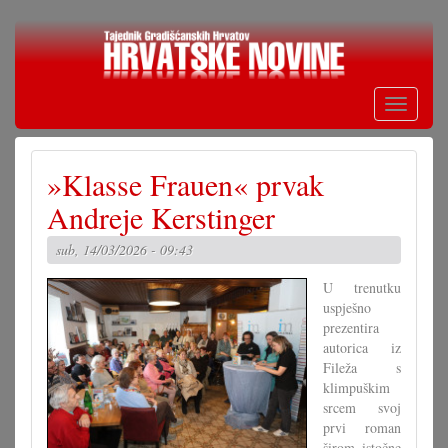
Skoči
na
glavni
sadržaj
Toggle
navigati
»Klasse Frauen« prvak
Andreje Kerstinger
sub, 14/03/2026 - 09:43
U trenutku
uspješno
prezentira
autorica iz
Fileža s
klimpuškim
srcem svoj
prvi roman
širom istočne