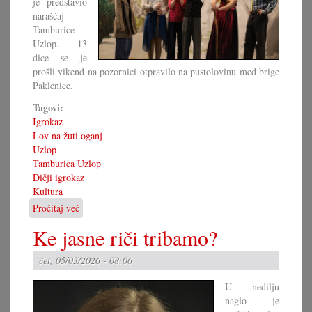
je predstavio
narašćaj
Tamburice
Uzlop. 13
dice se je
prošli vikend na pozornici otpravilo na pustolovinu med brige
Paklenice.
Tagovi:
Igrokaz
Lov na žuti oganj
Uzlop
Tamburica Uzlop
Dičji igrokaz
Kultura
Pročitaj već
o
Tamburaški
Ke jasne riči tribamo?
narašćaj
oduševio
čet, 05/03/2026 - 08:06
publiku
U nedilju
naglo je