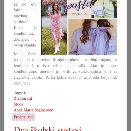
ka ne smi
faliti u
nijednoj
garderobi.
Kako je
kombinirati,
doznajete u
ovom članku.
Je li farba
lavendule, mint zelena ili nježno plava – ove blaže nijanse su
feminine i u isto vrime puno stila. Ako je dobro
kombiniramo, moremo je nositi za svakidašnjicu ali i za
elegantne uzroke. A ka ljetna doba bi zato bila bolja nek
protuliće?
Tagovi:
Životni stil
Moda
Anna Maria Sagmeister
Pročitaj već
o
Kako
Dva školski sustavi
nositi