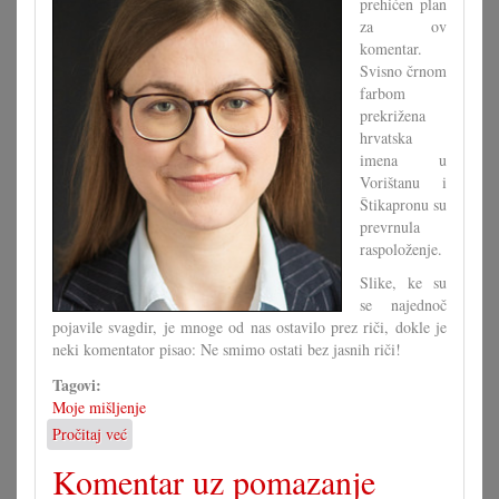
prehićen plan
za ov
komentar.
Svisno črnom
farbom
prekrižena
hrvatska
imena u
Vorištanu i
Štikapronu su
prevrnula
raspoloženje.
Slike, ke su
se najednoč
pojavile svagdir, je mnoge od nas ostavilo prez riči, dokle je
neki komentator pisao: Ne smimo ostati bez jasnih riči!
Tagovi:
Moje mišljenje
Pročitaj već
o
Ke
Komentar uz pomazanje
jasne