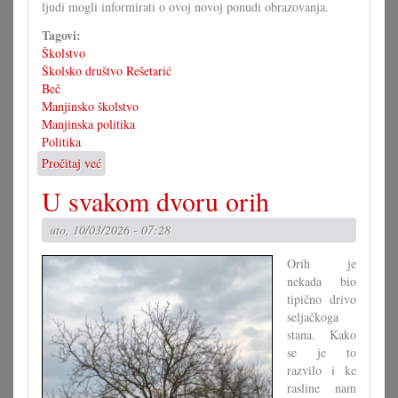
ljudi mogli informirati o ovoj novoj ponudi obrazovanja.
Tagovi:
Školstvo
Školsko društvo Rešetarić
Beč
Manjinsko školstvo
Manjinska politika
Politika
Pročitaj već
o
Škola
U svakom dvoru orih
u
Beču:
uto, 10/03/2026 - 07:28
»Krećemo
6.
Orih je
septembra
nekada bio
2027.«
tipično drivo
seljačkoga
stana. Kako
se je to
razvilo i ke
rasline nam