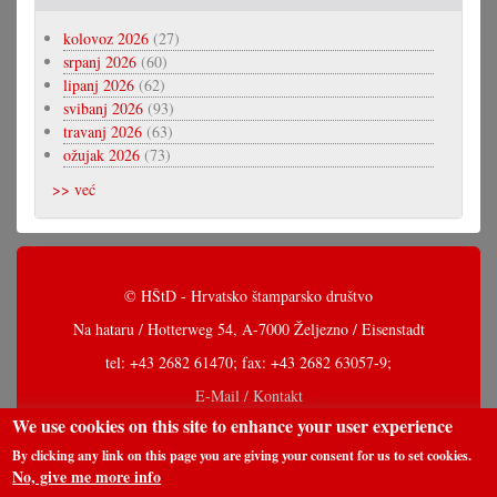
kolovoz 2026
(27)
srpanj 2026
(60)
lipanj 2026
(62)
svibanj 2026
(93)
travanj 2026
(63)
ožujak 2026
(73)
>> već
© HŠtD - Hrvatsko štamparsko društvo
Na hataru / Hotterweg 54, A-7000 Željezno / Eisenstadt
tel: +43 2682 61470; fax: +43 2682 63057-9;
E-Mail / Kontakt
We use cookies on this site to enhance your user experience
By clicking any link on this page you are giving your consent for us to set cookies.
No, give me more info