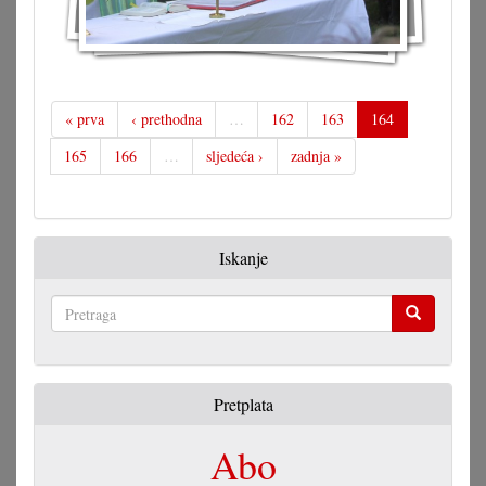
« prva
‹ prethodna
…
162
163
164
165
166
…
sljedeća ›
zadnja »
Iskanje
Pretraga
Pretplata
Abo