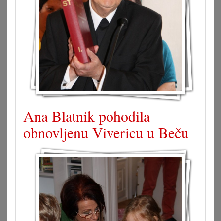
Ana Blatnik pohodila
obnovljenu Vivericu u Beču