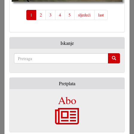
1
2
3
4
5
sljedeći
last
Iskanje
Pretraga
Pretplata
Abo