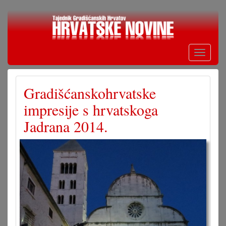
Skoči
na
glavni
sadržaj
Toggle
navigati
Gradišćanskohrvatske
impresije s hrvatskoga
Jadrana 2014.