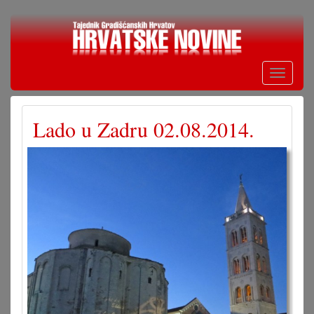
Skoči
na
glavni
sadržaj
Toggle
navigati
Lado u Zadru 02.08.2014.