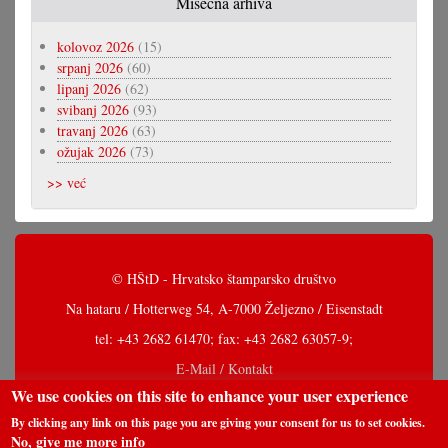
Misečna arhiva
kolovoz 2026
(15)
srpanj 2026
(60)
lipanj 2026
(62)
svibanj 2026
(93)
travanj 2026
(63)
ožujak 2026
(73)
>> već
© HŠtD - Hrvatsko štamparsko društvo
Na hataru / Hotterweg 54, A-7000 Željezno / Eisenstadt
tel: +43 2682 61470; fax: +43 2682 63057-9;
E-Mail / Kontakt
We use cookies on this site to enhance your user experience
By clicking any link on this page you are giving your consent for us to set cookies.
No, give me more info