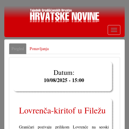
Skoči
na
glavni
sadržaj
Toggle
navigati
Primarne
Pregled
(aktivna
Ponavljanja
oznake
oznaka)
Datum:
10/08/2025 - 15:00
Lovrenča-kiritof u Filežu
Graničari pozivaju prilikom Lovrenče na seoski