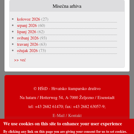
Misečna arhiva
kolovoz 2026
(27)
srpanj 2026
(60)
lipanj 2026
(62)
svibanj 2026
(93)
travanj 2026
(63)
ožujak 2026
(73)
>> već
© HŠtD - Hrvatsko štamparsko društvo
Na hataru / Hotterweg 54, A-7000 Željezno / Eisenstadt
tel: +43 2682 61470; fax: +43 2682 63057-9;
E-Mail / Kontakt
We use cookies on this site to enhance your user experience
By clicking any link on this page you are giving your consent for us to set cookies.