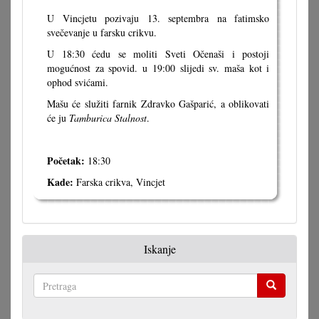
U Vincjetu pozivaju 13. septembra na fatimsko
svečevanje u farsku crikvu.
U 18:30 ćedu se moliti Sveti Očenaši i postoji
mogućnost za spovid. u 19:00 slijedi sv. maša kot i
ophod svićami.
Mašu će služiti farnik Zdravko Gašparić, a oblikovati
će ju
Tamburica Stalnost
.
Početak:
18:30
Kade:
Farska crikva, Vincjet
Iskanje
Pretraga