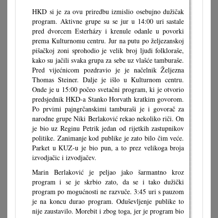
HKD si je za ovu priredbu izmislio osebujno dužičak
program. Aktivne grupe su se jur u 14:00 uri sastale
pred dvorcem Esterházy i krenule odanle u povorki
prema Kulturnomu centru. Jur na putu po željezanskoj
pišačkoj zoni sprohodio je velik broj ljudi folkloraše,
kako su jačili svaka grupa za sebe uz vlašće tamburaše.
Pred vijećnicom pozdravio je je načelnik Željezna
Thomas Steiner. Dalje je išlo u Kulturnom centru.
Onde je u 15:00 počeo svetačni program, ki je otvorio
predsjednik HKD-a Stanko Horvath kratkim govorom.
Po prvimi pajngrčanskimi tamburaši je i govorač za
narodne grupe Niki Berlaković rekao nekoliko riči. On
je bio uz Reginu Petrik jedan od rijetkih zastupnikov
politike. Zanimanje kod publike je zato bilo čim veće.
Parket u KUZ-u je bio pun, a to prez velikoga broja
izvodjačic i izvodjačev.
Marin Berlaković je peljao jako šarmantno kroz
program i se je skrbio zato, da se i tako dužički
program po mogućnosti ne razvuče. 3:45 uri s pauzom
je na koncu durao program. Oduševljenje publike to
nije zaustavilo. Morebit i zbog toga, jer je program bio