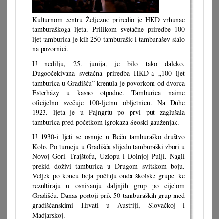
Kulturnom centru Željezno priredio je HKD vrhunac
tamburaškoga ljeta. Prilikom svetačne priredbe 100
ljet tamburica je kih 250 tamburašic i tamburašev stalo
na pozornici.
U nedilju, 25. junija, je bilo tako daleko.
Dugoočekivana svetačna priredba HKD-a „100 ljet
tamburica u Gradišću” krenula je povorkom od dvorca
Esterházy u kasno otpodne. Tamburica naime
oficijelno svečuje 100-ljetnu obljetnicu. Na Duhe
1923. ljeta je u Pajngrtu po prvi put zaglušala
tamburica pred početkom igrokaza Seoski gauženjak.
U 1930-i ljeti se osnuje u Beču tamburaško društvo
Kolo. Po turneju u Gradišću slijedu tamburaški zbori u
Novoj Gori, Trajštofu, Uzlopu i Dolnjoj Pulji. Nagli
prekid doživi tamburica u Drugom svitskom boju.
Veljek po koncu boja počinju onda školske grupe, ke
rezultiraju u osnivanju daljnjih grup po cijelom
Gradišću. Danas postoji prik 50 tamburaških grup med
gradišćanskimi Hrvati u Austriji, Slovačkoj i
Madjarskoj.