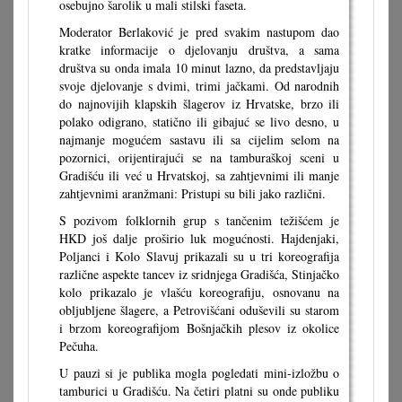
osebujno šarolik u mali stilski faseta.
Moderator Berlaković je pred svakim nastupom dao
kratke informacije o djelovanju društva, a sama
društva su onda imala 10 minut lazno, da predstavljaju
svoje djelovanje s dvimi, trimi jačkami. Od narodnih
do najnovijih klapskih šlagerov iz Hrvatske, brzo ili
polako odigrano, statično ili gibajuć se livo desno, u
najmanje mogućem sastavu ili sa cijelim selom na
pozornici, orijentirajući se na tamburaškoj sceni u
Gradišću ili već u Hrvatskoj, sa zahtjevnimi ili manje
zahtjevnimi aranžmani: Pristupi su bili jako različni.
S pozivom folklornih grup s tančenim težišćem je
HKD još dalje proširio luk mogućnosti. Hajdenjaki,
Poljanci i Kolo Slavuj prikazali su u tri koreografija
različne aspekte tancev iz sridnjega Gradišća, Stinjačko
kolo prikazalo je vlašću koreografiju, osnovanu na
obljubljene šlagere, a Petrovišćani oduševili su starom
i brzom koreografijom Bošnjačkih plesov iz okolice
Pečuha.
U pauzi si je publika mogla pogledati mini-izložbu o
tamburici u Gradišću. Na četiri platni su onde publiku