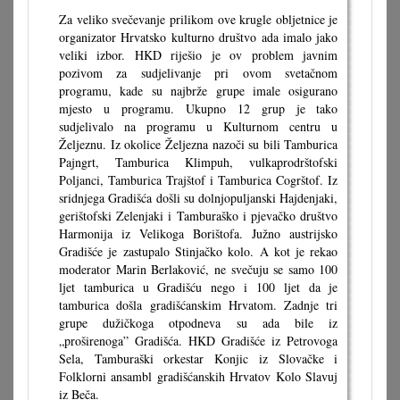
Za veliko svečevanje prilikom ove krugle obljetnice je
organizator Hrvatsko kulturno društvo ada imalo jako
veliki izbor. HKD riješio je ov problem javnim
pozivom za sudjelivanje pri ovom svetačnom
programu, kade su najbrže grupe imale osigurano
mjesto u programu. Ukupno 12 grup je tako
sudjelivalo na programu u Kulturnom centru u
Željeznu. Iz okolice Željezna nazoči su bili Tamburica
Pajngrt, Tamburica Klimpuh, vulkaprodrštofski
Poljanci, Tamburica Trajštof i Tamburica Cogrštof. Iz
sridnjega Gradišća došli su dolnjopuljanski Hajdenjaki,
gerištofski Zelenjaki i Tamburaško i pjevačko društvo
Harmonija iz Velikoga Borištofa. Južno austrijsko
Gradišće je zastupalo Stinjačko kolo. A kot je rekao
moderator Marin Berlaković, ne svečuju se samo 100
ljet tamburica u Gradišću nego i 100 ljet da je
tamburica došla gradišćanskim Hrvatom. Zadnje tri
grupe dužičkoga otpodneva su ada bile iz
„proširenoga” Gradišća. HKD Gradišće iz Petrovoga
Sela, Tamburaški orkestar Konjic iz Slovačke i
Folklorni ansambl gradišćanskih Hrvatov Kolo Slavuj
iz Beča.