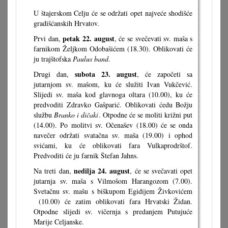
U štajerskom Celju će se održati opet najveće shodišće
gradišćanskih Hrvatov.
petak 22. august
Prvi dan,
, će se svečevati sv. maša s
farnikom Željkom Odobašićem (18.30). Oblikovati će
ju trajštofska
Paulus band
.
subota 23. august
Drugi dan,
, će započeti sa
jutarnjom sv. mašom, ku će služiti Ivan Vukčević.
Slijedi sv. maša kod glavnoga oltara (10.00), ku će
predvoditi Zdravko Gašparić. Oblikovati ćedu Božju
službu
Branko i dičaki
. Otpodne će se moliti križni put
(14.00). Po molitvi sv. Očenašev (18.00) će se onda
navečer održati svatačna sv. maša (19.00) i ophod
svićami, ku će oblikovati fara Vulkaprodrštof.
Predvoditi će ju farnik Štefan Jahns.
nedilja 24. august
Na treti dan,
, će se svečavati opet
jutarnja sv. maša s Vilmošom Harangozom (7.00).
Svetačnu sv. mašu s biškupom Egidijem Živkovićem
(10.00) će zatim oblikovati fara Hrvatski Židan.
Otpodne slijedi sv. vičernja s predanjem Putujuće
Marije Celjanske.