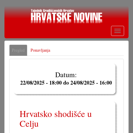
Skoči
na
glavni
sadržaj
Toggle
navigati
Primarne
Pregled
(aktivna
Ponavljanja
oznake
oznaka)
Datum:
22/08/2025 - 18:00
do
24/08/2025 - 16:00
Hrvatsko shodišće u
Celju