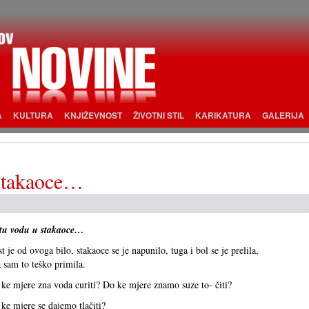
A
KULTURA
KNJIŽEVNOST
ŽIVOTNI STIL
KARIKATURA
GALERIJA
 stakaoce…
stu vodu u stakaoce…
t je od ovoga bilo, stakaoce se je napunilo, tuga i bol se je prelila,
a sam to teško primila.
ke mjere zna voda curiti? Do ke mjere znamo suze to- čiti?
ke mjere se dajemo tlačiti?