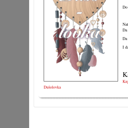
Do 
Nat
Da 
Da 
I d
K
Knj
Dušolovka