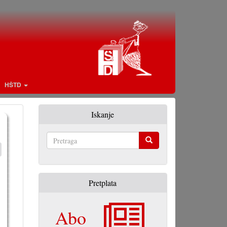
HŠTD
Iskanje
Pretraga
Pretplata
Abo