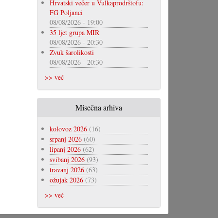
Hrvatski večer u Vulkaprodrštofu:
FG Poljanci
08/08/2026 - 19:00
35 ljet grupa MIR
08/08/2026 - 20:30
Zvuk šarolikosti
08/08/2026 - 20:30
>> već
Misečna arhiva
kolovoz 2026
(16)
srpanj 2026
(60)
lipanj 2026
(62)
svibanj 2026
(93)
travanj 2026
(63)
ožujak 2026
(73)
>> već