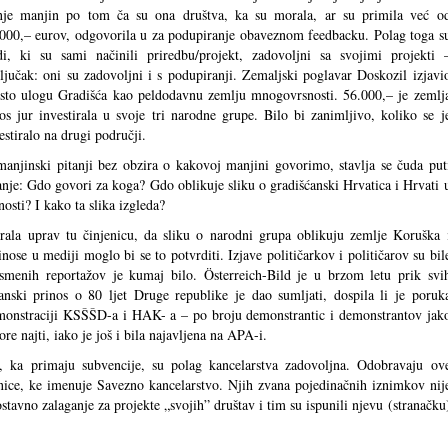
nje manjin po tom ča su ona društva, ka su morala, ar su primila već o
000,– eurov, odgovorila u za podupiranje obaveznom feedbacku. Polag toga s
di, ki su sami načinili priredbu/projekt, zadovoljni sa svojimi projekti 
ljučak: oni su zadovoljni i s podupiranji. Zemaljski poglavar Doskozil izjavi
isto ulogu Gradišća kao peldodavnu zemlju mnogovrsnosti. 56.000,– je zemlj
tos jur investirala u svoje tri narodne grupe. Bilo bi zanimljivo, koliko se j
estiralo na drugi područji.
anjinski pitanji bez obzira o kakovoj manjini govorimo, stavlja se čuda put
anje: Gdo govori za koga? Gdo oblikuje sliku o gradišćanski Hrvatica i Hrvati 
nosti? I kako ta slika izgleda?
rala uprav tu činjenicu, da sliku o narodni grupa oblikuju zemlje Koruška 
nose u mediji moglo bi se to potvrditi. Izjave političarkov i političarov su bil
ismenih reportažov je kumaj bilo. Österreich-Bild je u brzom letu prik svi
́anski prinos o 80 ljet Druge republike je dao sumljati, dospila li je poruk
emonstraciji KSŠŠD-a i HAK- a – po broju demonstrantic i demonstrantov jak
e najti, iako je još i bila najavljena na APA-i.
a, ka primaju subvencije, su polag kancelarstva zadovoljna. Odobravaju ov
tnice, ke imenuje Savezno kancelarstvo. Njih zvana pojedinačnih iznimkov nij
ostavno zalaganje za projekte „svojih” društav i tim su ispunili njevu (stranačku