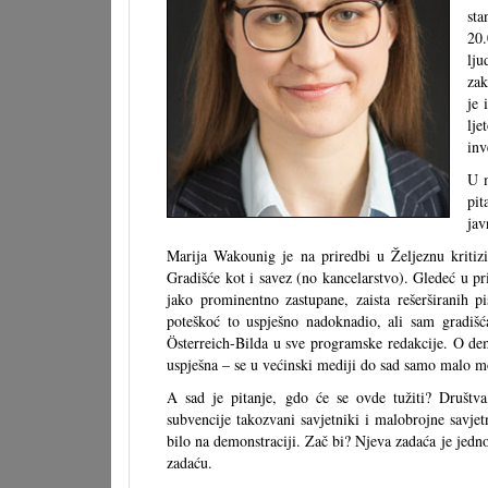
sta
20.
lju
zak
je 
lje
inv
U m
pit
jav
Marija Wakounig je na priredbi u Željeznu kritizi
Gradišće kot i savez (no kancelarstvo). Gledeć u pri
jako prominentno zastupane, zaista rešerširanih p
poteškoć to uspješno nadoknadio, ali sam gradišc
Österreich-Bilda u sve programske redakcije. O d
uspješna – se u većinski mediji do sad samo malo mor
A sad je pitanje, gdo će se ovde tužiti? Društv
subvencije takozvani savjetniki i malobrojne savje
bilo na demonstraciji. Zač bi? Njeva zadaća je jedn
zadaću.