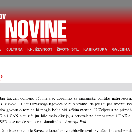
A
KULTURA
KNJIŽEVNOST
ŽIVOTNI STIL
KARIKATURA
GALERIJA
?
nji tajedan odnosno 15. maja je doprimio za manjinsku politiku natprosječn
da izjavov. 70 ljet Državnoga ugovora je bilo vridno, da još i u parlamentu koc
tko govoru o tom da bi mogla bolja biti zaštita manjin. U Željeznu na priredb
-a i CAN-a su riči jur bile malo oštrije, a četvrtak na demonstraciji HAK-a 
ŠD-a se uopće samo već skandiralo –
Austrija Fail
.
lično istovrimeno je Savezno kancelarstvo objavilo svoj izvješćaj i je analiziral