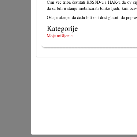
Čim već triba čestitati KSŠŠD-u i HAK-u da ov cij
da su bili u stanju mobilizirati toliko ljudi, kim oc
Ostaje ufanje, da ćedu biti oni dost glasni, da popra
Kategorije
Moje mišljenje