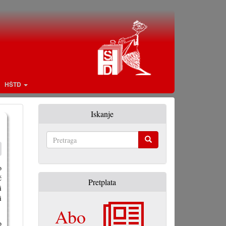
HŠTD
Iskanje
Pretraga
o
̌
Pretplata
i
i
Abo
o