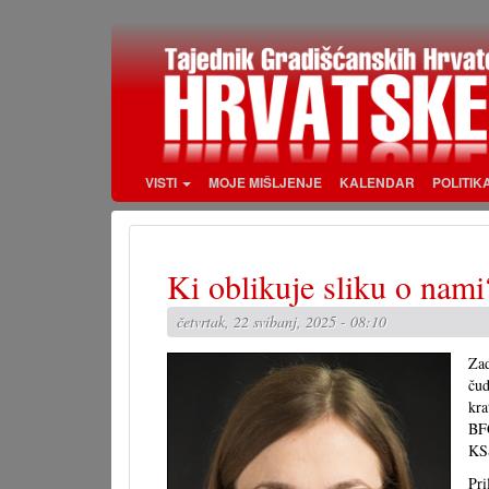
Skoči
na
glavni
sadržaj
VISTI
MOJE MIŠLJENJE
KALENDAR
POLITIK
Ki oblikuje sliku o nami
četvrtak, 22 svibanj, 2025 - 08:10
Zad
ču
kra
BFG
KSŠ
Pri