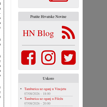
d
u
–
Pratite Hrvatske Novine
o
a
e
HN Blog
i
u
i
e
h
a
o
Uskoro
e
Tamburica uz oganj u Vincjetu
e
07/08/2026 - 18:00
)
Tamburica uz oganj u Filežu
07/08/2026 - 20:00