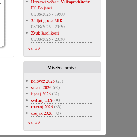
Hrvatski večer u Vulkaprodrštofu:
,
FG Poljanci
08/08/2026 - 19:00
35 ljet grupa MIR
08/08/2026 - 20:30
Zvuk šarolikosti
08/08/2026 - 20:30
>> već
Misečna arhiva
kolovoz 2026
(27)
srpanj 2026
(60)
lipanj 2026
(62)
svibanj 2026
(93)
travanj 2026
(63)
ožujak 2026
(73)
>> već