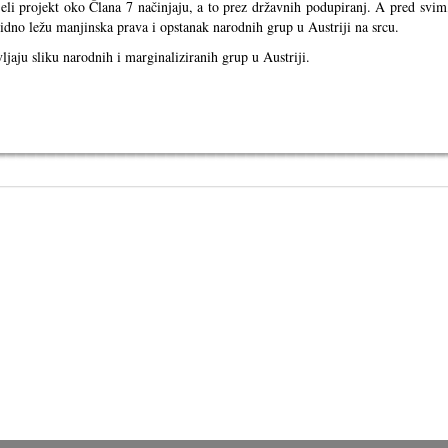
eli projekt oko Člana 7 načinjaju, a to prez državnih podupiranj. A pred svim
̌ividno ležu manjinska prava i opstanak narodnih grup u Austriji na srcu.
vljaju sliku narodnih i marginaliziranih grup u Austriji.