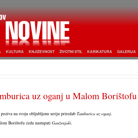
A
KULTURA
KNJIŽEVNOST
ŽIVOTNI STIL
KARIKATURA
GALERIJA
mburica uz oganj u Malom Borištofu
oziva na svoju obljubljenu seriju priredab
Tamburica uz oganj
.
om Borištofu ćedu nastupati
Gauženjaki
.