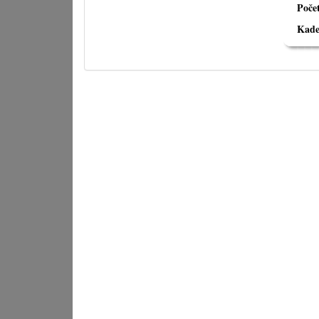
Poče
Kade