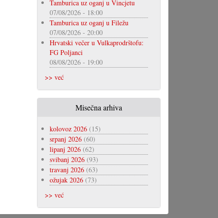
Tamburica uz oganj u Vincjetu
07/08/2026 - 18:00
Tamburica uz oganj u Filežu
07/08/2026 - 20:00
Hrvatski večer u Vulkaprodrštofu:
FG Poljanci
08/08/2026 - 19:00
>> već
Misečna arhiva
kolovoz 2026
(15)
srpanj 2026
(60)
lipanj 2026
(62)
svibanj 2026
(93)
travanj 2026
(63)
ožujak 2026
(73)
>> već