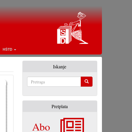
HŠTD
Iskanje
Pretraga
Pretplata
Abo