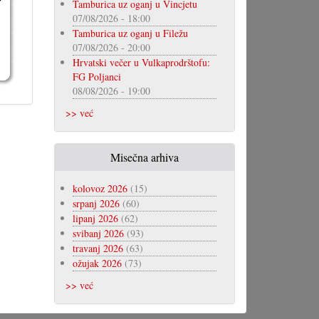
Tamburica uz oganj u Vincjetu
07/08/2026 - 18:00
Tamburica uz oganj u Filežu
07/08/2026 - 20:00
Hrvatski večer u Vulkaprodrštofu:
FG Poljanci
08/08/2026 - 19:00
>> već
Misečna arhiva
kolovoz 2026
(15)
srpanj 2026
(60)
lipanj 2026
(62)
svibanj 2026
(93)
travanj 2026
(63)
ožujak 2026
(73)
>> već