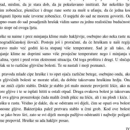
zad, mislim, da je stara dob, da ju pokušavamo imitirati. Jur nekoliko lje
im zobenčice, pšeničice i druge rane sorte za mušt u ufanju, da će jedna ko
tignuti lipotu naše izvorne zobenčice. O uspjehi do sad ne morem govoriti. O
pno osam do sad posadjenih hrušak vidim samo za jednu realističnu budućnost
 to stopr od ovoga ljeta.
ške su naime i prez minjanja klime malo hakljivije, osebujno ako neka raste n
nogradišćanskoj ilovači. Postoju još i proračuni, da će hruškam u naši regij
ravo malo već goditi ki-ta stupanj više temperature. Sad je ali tako, d
janje klime ne doprimi samo više prosječne temperature nego i minjanja 
alina, vjetri i pred svim ekstremni situacija. Od toga profitira i drugi. U slučaj
šak su to različne gljivične bolesti. Te su nastali i moji poznanci.
pravoda mlade cipe hruške i to opet ojača različne betege, osebujno onda, ak
 gljivičnih bolesti se morate ufati, da dobite takozvanu hruškinu hrdju. On
 ne zniči cijelo stablo. Dokle je stablo još malo morete provjeriti lišće, ako n
ore gljive i te se isplati hititi u ostali otpad. Druga ovakova bolest je takozvan
I ova gljiva prouzrokuje čuda malih črnih pikic na lišću, ali i na plodi i kiću. 
šku u rastu. Vridno je dakle, da se odstranu svi dijeli, čim se opazi ova bolest
sne gljive. Bakterijska palež pretvara stablo u črni grob. Kod ove bolest
se jako brzo širi, zato se svi dijeli moraju pažljivo odstraniti i najbolje požgati
ime prepovid. Hruške su ada hakljiv posao.
T