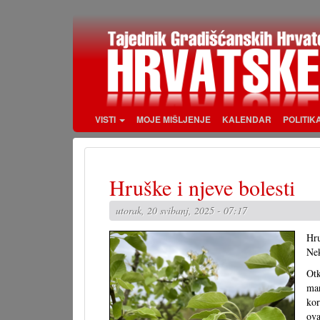
Skoči
na
glavni
sadržaj
VISTI
MOJE MIŠLJENJE
KALENDAR
POLITIK
Hruške i njeve bolesti
utorak, 20 svibanj, 2025 - 07:17
Hru
Nek
Ot
ma
kor
ova