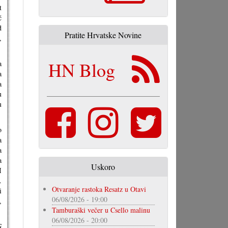
t
č
d
Pratite Hrvatske Novine
,
HN Blog
a
a
a
u
u
o
a
a
a
Uskoro
I
.
Otvaranje rastoka Resatz u Otavi
i
06/08/2026 - 19:00
,
Tamburaški večer u Csello malinu
06/08/2026 - 20:00
G