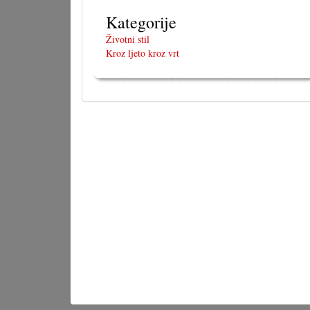
Kategorije
Životni stil
Kroz ljeto kroz vrt