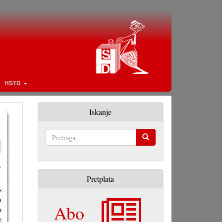
HŠTD
Iskanje
Pretraga
.
Pretplata
s
m
Abo
a
e