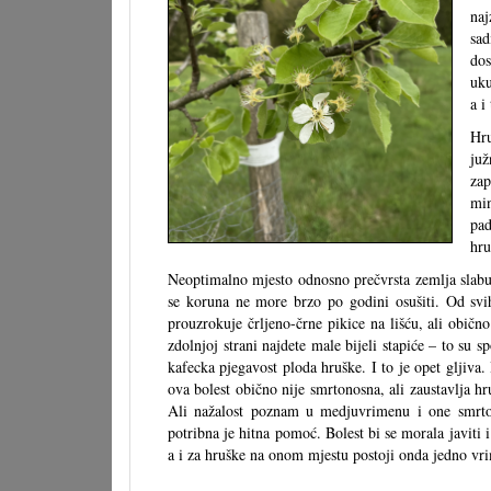
naj
sad
dos
uku
a i
Hru
juž
zap
min
pad
hru
Neoptimalno mjesto odnosno prečvrsta zemlja slabu 
se koruna ne more brzo po godini osušiti. Od svih
prouzrokuje črljeno-črne pikice na lišću, ali obično
zdolnjoj strani najdete male bijeli stapiće – to su sp
kafecka pjegavost ploda hruške. I to je opet gljiva. 
ova bolest obično nije smrtonosna, ali zaustavlja hru
Ali nažalost poznam u medjuvrimenu i one smrtono
potribna je hitna pomoć. Bolest bi se morala javiti i 
a i za hruške na onom mjestu postoji onda jedno vr