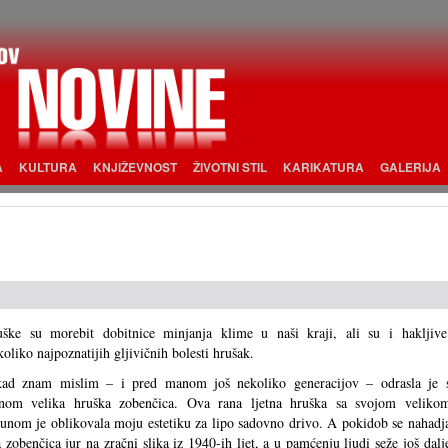
A
KULTURA
KNJIŽEVNOST
ŽIVOTNI STIL
KARIKATURA
GALERIJA
ške su morebit dobitnice minjanja klime u naši kraji, ali su i hakljive
oliko najpoznatijih gljivičnih bolesti hrušak.
kad znam mislim – i pred manom još nekoliko generacijov – odrasla je 
nom velika hruška zobenčica. Ova rana ljetna hruška sa svojom veliko
unom je oblikovala moju estetiku za lipo sadovno drivo. A pokidob se nahadj
 zobenčica jur na zračni slika iz 1940-ih ljet, a u pamćenju ljudi seže još dalj