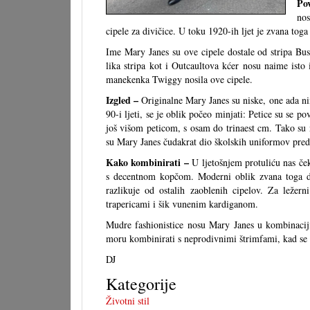
Pov
nos
cipele za divičice. U toku 1920-ih ljet je zvana tog
Ime Mary Janes su ove cipele dostale od stripa Bus
lika stripa kot i Outcaultova kćer nosu naime isto
manekenka Twiggy nosila ove cipele.
Izgled –
Originalne Mary Janes su niske, one ada nima
90-i ljeti, se je oblik počeo minjati: Petice su se p
još višom peticom, s osam do trinaest cm. Tako su 
su Mary Janes čudakrat dio školskih uniformov pred 
Kako kombinirati –
U ljetošnjem protuliću nas ček
s decentnom kopčom. Moderni oblik zvana toga do
razlikuje od ostalih zaoblenih cipelov. Za ležer
trapericami i šik vunenim kardiganom.
Mudre fashionistice nosu Mary Janes u kombinacij
moru kombinirati s neprodivnimi štrimfami, kad se t
DJ
Kategorije
Životni stil