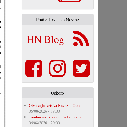
l
e
Pratite Hrvatske Novine
a
a
HN Blog
u
i
u
i
o
i
e
Uskoro
Otvaranje rastoka Resatz u Otavi
06/08/2026 - 19:00
Tamburaški večer u Csello malinu
06/08/2026 - 20:00