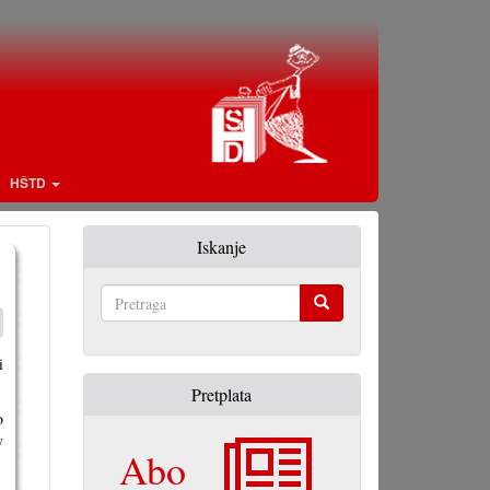
HŠTD
Iskanje
Pretraga
i
Pretplata
o
v
Abo