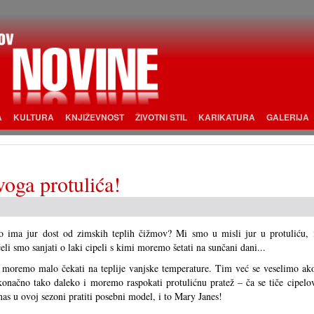
A
KULTURA
KNJIŽEVNOST
ŽIVOTNI STIL
KARIKATURA
GALERIJA
oga protulića!
 ima jur dost od zimskih teplih čižmov? Mi smo u misli jur u protuliću, 
̌eli smo sanjati o laki cipeli s kimi moremo šetati na sunčani dani...
 moremo malo čekati na teplije vanjske temperature. Tim već se veselimo ak
konačno tako daleko i moremo raspokati protulićnu pratež – ča se tiče cipelo
 nas u ovoj sezoni pratiti posebni model, i to Mary Janes!