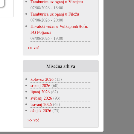
Tamburica uz oganj u Vincjetu
07/08/2026 - 18:00
Tamburica uz oganj u Filežu
07/08/2026 - 20:00
Hrvatski večer u Vulkaprodrštofu:
FG Poljanci
08/08/2026 - 19:00
>> već
Misečna arhiva
kolovoz 2026
(15)
srpanj 2026
(60)
lipanj 2026
(62)
svibanj 2026
(93)
travanj 2026
(63)
ožujak 2026
(73)
>> već