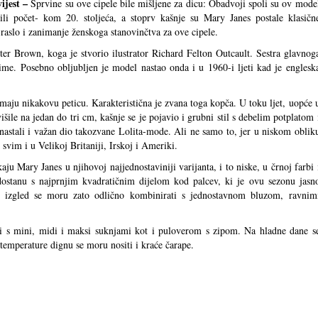
ijest –
Sprvine su ove cipele bile mišljene za dicu: Obadvoji spoli su ov mode
ili počet- kom 20. stoljeća, a stoprv kašnje su Mary Janes postale klasičn
a raslo i zanimanje ženskoga stanovinčtva za ove cipele.
ter Brown, koga je stvorio ilustrator Richard Felton Outcault. Sestra glavnog
 ime. Posebno obljubljen je model nastao onda i u 1960-i ljeti kad je englesk
ju nikakovu peticu. Karakteristična je zvana toga kopča. U toku ljet, uopće 
ovišile na jedan do tri cm, kašnje se je pojavio i grubni stil s debelim potplatom 
nastali i važan dio takozvane Lolita-mode. Ali ne samo to, jer u niskom oblik
svim i u Velikoj Britaniji, Irskoj i Ameriki.
aju Mary Janes u njihovoj najjednostaviniji varijanta, i to niske, u črnoj farbi 
stanu s najprnjim kvadratičnim dijelom kod palcev, ki je ovu sezonu jasn
ni izgled se moru zato odlično kombinirati s jednostavnom bluzom, ravnim
i s mini, midi i maksi suknjami kot i puloverom s zipom. Na hladne dane s
emperature dignu se moru nositi i kraće čarape.