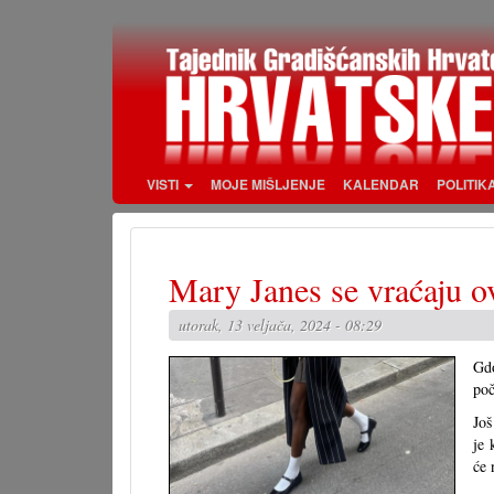
Skoči
na
glavni
sadržaj
VISTI
MOJE MIŠLJENJE
KALENDAR
POLITIK
Mary Janes se vraćaju ov
utorak, 13 veljača, 2024 - 08:29
Gdo
poc
Još
je 
će