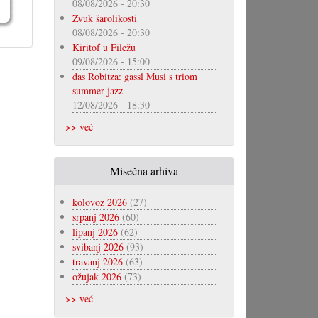
08/08/2026 - 20:30
Zvuk šarolikosti
08/08/2026 - 20:30
Kiritof u Filežu
09/08/2026 - 15:00
das Robitza: gassl Musi s triom
summer jazz
12/08/2026 - 18:30
>> već
Misečna arhiva
kolovoz 2026
(27)
srpanj 2026
(60)
lipanj 2026
(62)
svibanj 2026
(93)
travanj 2026
(63)
ožujak 2026
(73)
>> već