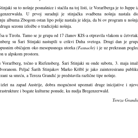
tinjaki su to nošnje posnašnice i staćila na toj listi, iz Vorarlberga je to Juppe i
egenzerwalda. U prvoj suradnji je stinjačka svadbena nošnja nastala di
jenju albuma Zbogom ostan lipo polje nastala je ideja, da bi ov program u nošnj
drugu sezonu izložbe o tradicijski nošnja.
fsa u Tirolu. Tamo se je grupa od 17 članov KIS-a otpravila vlakom u četvrtak
enberg su Šari Stinjaki nastupili u crikvi Duha svetoga. Drugi dan je grup
sopusnim običajem oko mesopusnoga utorka
(Fasnacht)
i je uz prekrasan pogle
von u alpskom prostoru.
 Vorarlberg, točno u Riefensberg. Šari Stinjaki su onde subotu, 3. maja imal
voranom. Peljač Šarih Stinjakov Marko Kölbl je jako zainteresiranu publik
zani sa smrću, a Tereza Grandić je predstavila različne tipe nošnje.
 izlet na zapad Austrije, dobra mogućnost upoznati druge inicijative i njev
nfrastrukture i bogate kulturne ponude, ku nudja Bregenzerwald.
Tereza Grandi