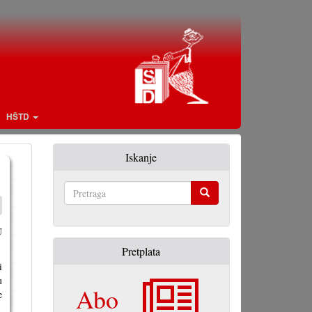
HŠTD
Iskanje
Pretraga
U
Pretplata
i
u
Abo
e