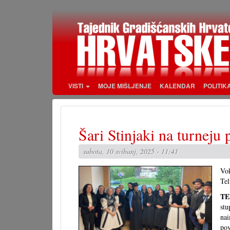
Skoči
na
glavni
sadržaj
VISTI
MOJE MIŠLJENJE
KALENDAR
POLITIK
Šari Stinjaki na turneju
subota, 10 svibanj, 2025 - 11:41
Vok
Tel
TE
stu
nai
pov