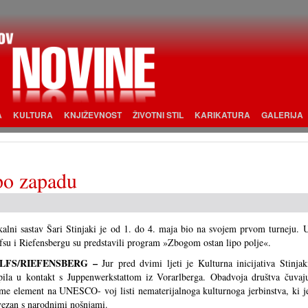
A
KULTURA
KNJIŽEVNOST
ŽIVOTNI STIL
KARIKATURA
GALERIJA
 po zapadu
alni sastav Šari Stinjaki je od 1. do 4. maja bio na svojem prvom turneju. 
fsu i Riefensbergu su predstavili program »Zbogom ostan lipo polje«.
LFS/RIEFENSBERG –
Jur pred dvimi ljeti je Kulturna inicijativa Stinjak
pila u kontakt s Juppenwerkstattom iz Vorarlberga. Obadvoja društva čuvaj
me element na UNESCO- voj listi nematerijalnoga kulturnoga jerbinstva, ki j
ezan s narodnimi nošnjami.