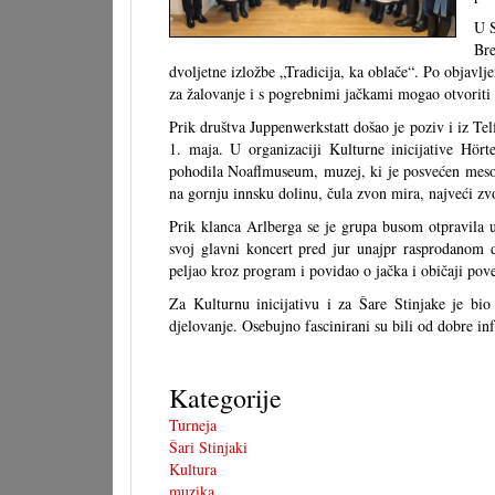
U S
Br
dvoljetne izložbe „Tradicija, ka oblače“. Po objavl
za žalovanje i s pogrebnimi jačkami mogao otvoriti 
Prik društva Juppenwerkstatt došao je poziv i iz Tel
1. maja. U organizaciji Kulturne inicijative Hört
pohodila Noaflmuseum, muzej, ki je posvećen me
na gornju innsku dolinu, čula zvon mira, najveći z
Prik klanca Arlberga se je grupa busom otpravila u
svoj glavni koncert pred jur unajpr rasprodanom d
peljao kroz program i povidao o jačka i običaji pove
Za Kulturnu inicijativu i za Šare Stinjake je bio
djelovanje. Osebujno fascinirani su bili od dobre i
Kategorije
Turneja
Šari Stinjaki
Kultura
muzika