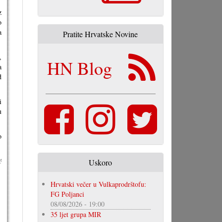
z
o
a
Pratite Hrvatske Novine
,
HN Blog
a
d
i
u
o
ć
Uskoro
Hrvatski večer u Vulkaprodrštofu:
FG Poljanci
08/08/2026 - 19:00
35 ljet grupa MIR