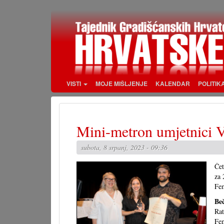
Skoči
na
glavni
sadržaj
VISTI
MOJE MIŠLJENJE
KALENDAR
POLITIK
Mini-metron umjetnici Vi
subota, 8 srpanj, 2023 - 09:36
Če
za 
Fem
Be
Rat
Fem