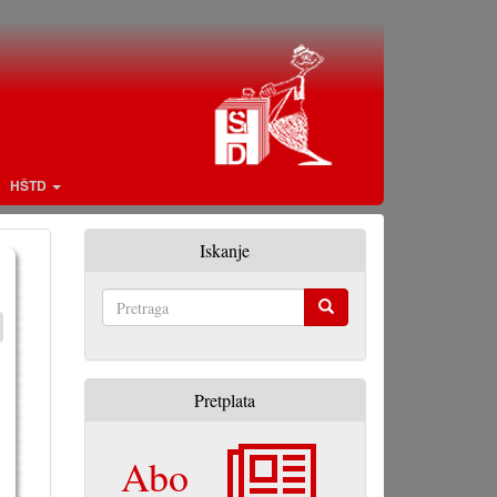
HŠTD
Iskanje
Pretraga
Pretplata
Abo