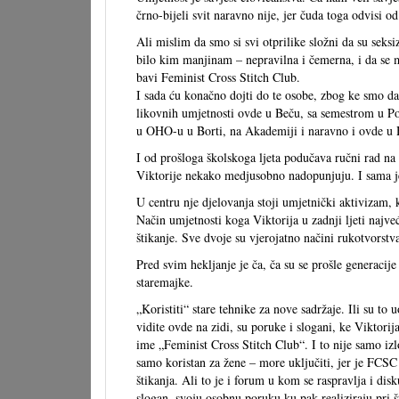
črno-bijeli svit naravno nije, jer čuda toga odvisi o
Ali mislim da smo si svi otprilike složni da su seksi
bilo kim manjinam – nepravilna i čemerna, i da se mo
bavi Feminist Cross Stitch Club.
I sada ću konačno dojti do te osobe, zbog ke smo d
likovnih umjetnosti ovde u Beču, sa semestrom u P
u OHO-u u Borti, na Akademiji i naravno i ovde u 
I od prošloga školskoga ljeta podučava ručni rad na
Viktorije nekako medjusobno nadopunjuju. I sama je
U centru nje djelovanja stoji umjetnički aktivizam,
Način umjetnosti koga Viktorija u zadnji ljeti najveć
štikanje. Sve dvoje su vjerojatno načini rukotvorstv
Pred svim hekljanje je ča, ča su se prošle generacije
staremajke.
„Koristiti“ stare tehnike za nove sadržaje. Ili su to u
vidite ovde na zidi, su poruke i slogani, ke Viktorij
ime „Feminist Cross Stitch Club“. I to nije samo izlo
samo koristan za žene – more uključiti, jer je FCSC
štikanja. Ali to je i forum u kom se raspravlja i dis
slogan, svoju osobnu poruku ku pak realiziraju pri š