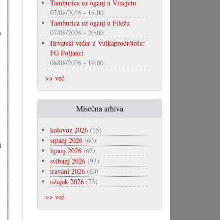
Tamburica uz oganj u Vincjetu
07/08/2026 - 18:00
Tamburica uz oganj u Filežu
m
07/08/2026 - 20:00
Hrvatski večer u Vulkaprodrštofu:
FG Poljanci
,
08/08/2026 - 19:00
>> već
Misečna arhiva
kolovoz 2026
(15)
srpanj 2026
(60)
d
lipanj 2026
(62)
svibanj 2026
(93)
travanj 2026
(63)
ožujak 2026
(73)
>> već