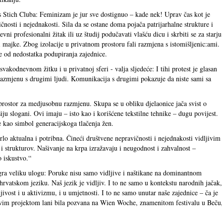
 Stich Cluba: Feminizam je jur sve dostignuo – kade nek! Uprav čas kot je
nosti i nejednakosti. Sila da se ostane doma pojača patrijarhalne strukture i
vni profesionalni žitak ili uz študij podučavati vlašću dicu i skrbiti se za starju
 i majke. Zbog izolacije u privatnom prostoru fali razmjena s istomišljenic:ami.
te od nedostatka podupiranja zajednice.
vakodnevnom žitku i u privatnoj sferi - valja sljedeće: I tihi protest je glasan
 razmjenu s drugimi ljudi. Komunikacija s drugimi pokazuje da niste sami sa
rostor za medjusobnu razmjenu. Skupa se u obliku djelaonice jača svist o
ju slogani. Ovi imaju – isto kao i korišćene tekstilne tehnike – dugu povijest.
e kao simbol generacijskoga tlačenja žen.
lo aktualna i potribna. Čineći društvene nepravičnosti i nejednakosti vidljivim
v i strukturov. Našivanje na krpa izražavaju i neugodnost i zahvalnost –
o iskustvo.“
 igra veliku ulogu: Poruke nisu samo vidljive i naštikane na dominantnom
vatskom jeziku. Naš jezik je vidljiv. I to ne samo u kontekstu narodnih jačak,
jivost i u aktivizmu, i u umjetnosti. I to ne samo unutar naše zajednice – ča je
 ovim projektom lani bila pozvana na Wien Woche, znamenitom festivalu u Beču