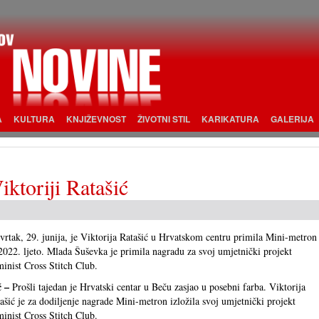
A
KULTURA
KNJIŽEVNOST
ŽIVOTNI STIL
KARIKATURA
GALERIJA
ktoriji Ratašić
tvrtak, 29. junija, je Viktorija Ratašić u Hrvatskom centru primila Mini-metron
2022. ljeto. Mlada Šuševka je primila nagradu za svoj umjetnički projekt
inist Cross Stitch Club.
č –
Prošli tajedan je Hrvatski centar u Beču zasjao u posebni farba. Viktorija
ašić je za dodiljenje nagrade Mini-metron izložila svoj umjetnički projekt
inist Cross Stitch Club.