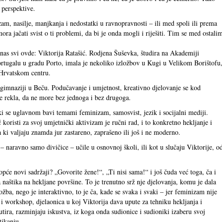
d perspektive.
zam, nasilje, manjkanja i nedostatki u ravnopravnosti – ili med spoli ili prema
ra jačati svist o ti problemi, da bi je onda mogli i riješiti. Tim se med ostali
anas svi ovde: Viktorija Ratašić. Rodjena Šuševka, študira na Akademiji
ortugalu u gradu Porto, imala je nekoliko izložbov u Kugi u Velikom Borištofu
Hrvatskom centru.
 gimnaziji u Beču. Podučavanje i umjetnost, kreativno djelovanje se kod
 rekla, da ne more bez jednoga i bez drugoga.
 ki se uglavnom bavi temami feminizam, samosvist, jezik i socijalni mediji.
 koristi za svoj umjetnički aktivizam je ručni rad, i to konkretno hekljanje i
a ki valjaju znamda jur zastareno, zaprašeno ili još i ne moderno.
 – naravno samo divičice – učile u osnovnoj školi, ili kot u slučaju Viktorije, o
opće novi sadržaji? „Govorite žene!“, „Ti nisi sama!“ i još čuda već toga, ča i
a naštika na hekljane površine. To je trenutno srž nje djelovanja, komu je dala
žba, nego je interaktivno, to je ča, kade se svaka i svaki – jer feminizam nije
 i workshop, djelaonica u koj Viktorija dava upute za tehniku hekljanja i
kutira, razminjaju iskustva, iz koga onda sudionice i sudioniki izaberu svoj
tikanju.