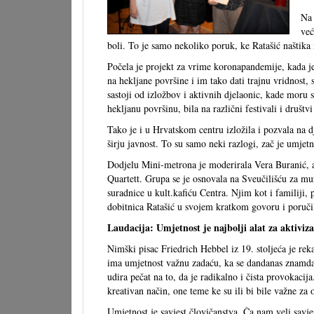
Na 
vec
boli. To je samo nekoliko poruk, ke Ratašić naštika 
Počela je projekt za vrime koronapandemije, kada je 
na hekljane površine i im tako dati trajnu vridnost
sastoji od izložbov i aktivnih djelaonic, kade moru su
hekljanu površinu, bila na različni festivali i društv
Tako je i u Hrvatskom centru izložila i pozvala na djel
širju javnost. To su samo neki razlogi, zač je umjetn
Dodjelu Mini-metrona je moderirala Vera Buranić, 
Quartett. Grupa se je osnovala na Sveučilišću za mu
suradnice u kult.kafiću Centra. Njim kot i familiji, 
dobitnica Ratašić u svojem kratkom govoru i poručil
Laudacija: Umjetnost je najbolji alat za aktiviz
Nimški pisac Friedrich Hebbel iz 19. stoljeća je rekao
ima umjetnost važnu zadaću, ka se dandanas znamda 
udira pečat na to, da je radikalno i čista provokacij
kreativan način, one teme ke su ili bi bile važne z
Umjetnost je savjest človičanstva. Ča nam veli savje