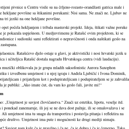
stijeni pivnice u Centru visile su na črljeno-rozasto-orandžasti gatrica male i
́e hekljane površine sa štikanimi porukami: Nisi sama. Ne znači ne. Ljubav ne
na tri jeziki na one hekljane površine.
opet počela hekljanjem i tribala masterski projekt. Ideja, štikati važne poruke
, se je pokazala uspješnom. U medjuvrimenu je Ratašić ovim projektom, ki se
dionice i sudioniki sami reflektirati o nepravičnosti i onda naštikati geslo na
i zastupana.
aonicu. Ratašićevo djelo ostaje u glavi, je aktivistički i nosi hrvatski jezik u
ica i učiteljica Ratašić dostala nagradu Hrvatskoga centra (vidi laudaciju).
a muzički oblikovala ju je grupa mladih saksofonistic Aurora Saxophon
ziku i izvedbenu umjetnost i u njoj igraju i Anđela Ljubičić i Ivona Dominik,
prijateljicam i prijateljem kot i podupirateljicam i podupirateljem se je zahvalila
a je publiki: „Ako imate ćut, da vam ko geslo fali, javite mi!“
am
: „Umjetnost je savjest človičanstva.“ Znači uz estetiku, lipotu, veselje itd.
i ponekad zanemaruje, ili joj se ne dava dost pažnje, ili se omalovažava i se
a. Ali umjetnost ima tu snagu da transportira i postavlja pitanja i reflektira na
a opće društvo. Umjetnost ima pute i mogućnosti ke drugi mediji nimaju.
st? Savjest nam kaže ča je pravilno i ča ne, ča je dobro i ča je čemerno. Tako