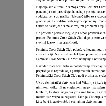
Najbolje ako citiram iz samoga opisa Feminist Cross
pandemija nam predočuje da nadalje postoju nepravič
čudakrat pelja do nasilja. Najednoč triba uz svakodne
generaciju. Ti dodatni posli najveć opterećuju žene
Ćutite se ostavljene same sa svojimi problemi i trpi
Uz protestne pokrete moguć je i otpor prakticiran u s
protest! Feminist Cross Stitch Club daje prostor za
svojimi izazovi i nepravičnosti.
Feminist Cross Stitch Club pokušava ljudem nuditi p
emancipaciji. Na priredjene hekljane površine se naši
Feminist Cross Stitch Club vidi hekljanje i našivanj
Navodno stara feministička potribovanja izgledaju vr
prepričuje se reprodukcija patrijarhalnih stereotipo
Feministički Cross Stitch Club nudi prostor za svak
Uz ov feministički aktivizam kod Viktorije i jezik
nimškom jeziku, ili na engleskom, nego i na našem hr
tambure, folklora, nego naš jezik ima funkciju i vidl
mislim isto važno za naglasiti. Tako je Viktorija s
ki se bavi kreaktivnošću i socijalnim aktivizmom.