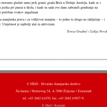
 to moramo gledati samo prik granic grada Beča u Dolnju Austriju, kade se s
ga jezika pri pauza u škola, i kade su sada ove dane zabranili gendranje na
n i potriban ovakov angažman.
manjinska prava i za vidljivost manjine – to jedno to drugo ne isključuje – i
že: Umjetnost je najbolji alat za aktivizam.
Tereza Gradnić i Lidija Nova
© HŠtD - Hrvatsko štamparsko društvo
Na hataru / Hotterweg 54, A-7000 Željezno / Eisenstadt
tel: +43 2682 61470; fax: +43 2682 63057-9;
E-Mail / Kontakt