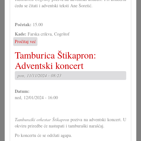
ćedu se čitati i adventski teksti Ane Šoretić.
Početak:
15.00
Kade:
Farska crikva, Cogrštof
Pročitaj već
o
Tamburica
Tamburica Štikapron:
Cogrštof:
Adventski
Adventski koncert
koncert
pon, 11/11/2024 - 08:23
Datum:
ned, 12/01/2024 - 16:00
Tamburaški orkestar Štikapron
poziva na adventski koncert. U
okviru priredbe će nastupati i tamburaški narašćaj.
Po koncertu će se održati agapa.