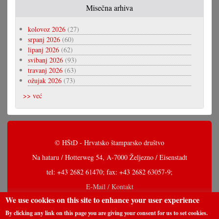
Misečna arhiva
kolovoz 2026
(27)
srpanj 2026
(60)
lipanj 2026
(62)
svibanj 2026
(93)
travanj 2026
(63)
ožujak 2026
(73)
>> već
© HŠtD - Hrvatsko štamparsko društvo
Na hataru / Hotterweg 54, A-7000 Željezno / Eisenstadt
tel: +43 2682 61470; fax: +43 2682 63057-9;
E-Mail / Kontakt
We use cookies on this site to enhance your user experience
By clicking any link on this page you are giving your consent for us to set cookies.