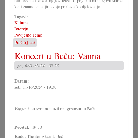
bili pročitali kakov njegov tekst. U pogledu na njegovu starost
kani znatno smanjiti svoje predavačko djelovanje.
Tagovi:
Kultura
Intervju
Povijesne Teme
Pročitaj već
o
Benčić
Koncert u Beču: Vanna
sužuje
svoj
pet, 08/11/2024 - 09:23
krug
djelovanja
Datum:
sub, 11/16/2024 - 19:30
Vanna
će sa svojim muzikom gostovati u Beču.
Početak:
19.30
Kade:
Theater Akzent, Beč