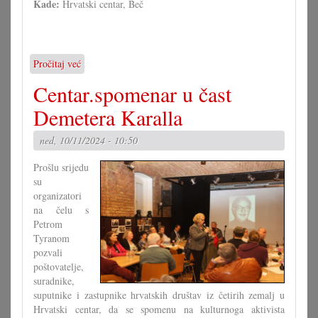
Kade:
Hrvatski centar, Beč
Pročitaj već
o
Rotlichtfestival
Centar.spomenar u čast
u
Hrvatskom
Demetera Karalla
centru:
Borislav
ned, 10/11/2024 - 10:50
Božić
Prošlu srijedu
su
organizatori
na čelu s
Petrom
Tyranom
pozvali
poštovatelje,
suradnike,
suputnike i zastupnike hrvatskih društav iz četirih zemalj u
Hrvatski centar, da se spomenu na kulturnoga aktivista