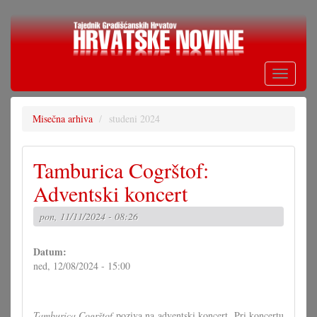
Skoči
na
glavni
sadržaj
Toggle
navigati
Misečna arhiva
studeni 2024
Tamburica Cogrštof:
Adventski koncert
pon, 11/11/2024 - 08:26
Datum:
ned, 12/08/2024 - 15:00
Tamburica Cogrštof
poziva na adventski koncert. Pri koncertu