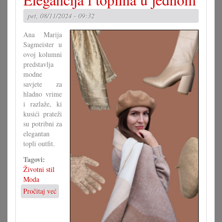
Slovencev
pet, 08/11/2024 - 09:32
u
hrvatske
Ana Marija
općine
Sagmeister u
zapadne
ovoj kolumni
Ugarske
predstavlja
i
modne
Dolnje
savjete za
Austrije
hladno vrime
u
i razlaže, ki
17.
kusići prateži
stoljeću
su potribni za
elegantan
topli outfit.
Tagovi:
Životni stil
Moda
Pročitaj već
o
Elegancija
i
toplina