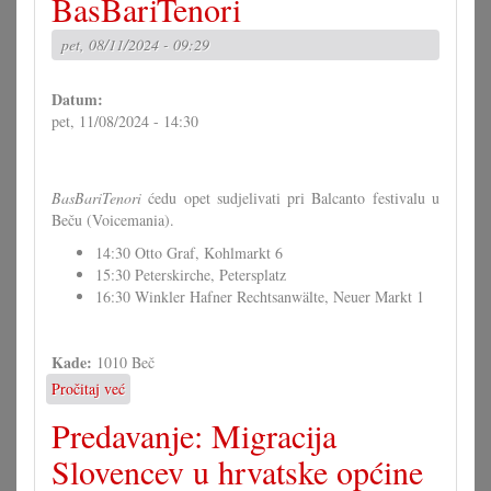
BasBariTenori
&
Band
pet, 08/11/2024 - 09:29
Datum:
pet, 11/08/2024 - 14:30
BasBariTenori
ćedu opet sudjelivati pri Balcanto festivalu u
Beču (Voicemania).
14:30 Otto Graf, Kohlmarkt 6
15:30 Peterskirche, Petersplatz
16:30 Winkler Hafner Rechtsanwälte, Neuer Markt 1
Kade:
1010 Beč
Pročitaj već
o
Balcanto
Predavanje: Migracija
festival
s
Slovencev u hrvatske općine
BasBariTenori