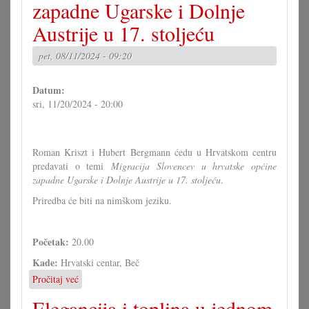
zapadne Ugarske i Dolnje
Austrije u 17. stoljeću
pet, 08/11/2024 - 09:20
Datum:
sri, 11/20/2024 - 20:00
Roman Kriszt i Hubert Bergmann ćedu u Hrvatskom centru
predavati o temi
Migracija Slovencev u hrvatske općine
zapadne Ugarske i Dolnje Austrije u 17. stoljeću
.
Priredba će biti na nimškom jeziku.
Početak:
20.00
Kade:
Hrvatski centar, Beč
Pročitaj već
o
Predavanje:
Elegancija i toplina u jednom
Migracija