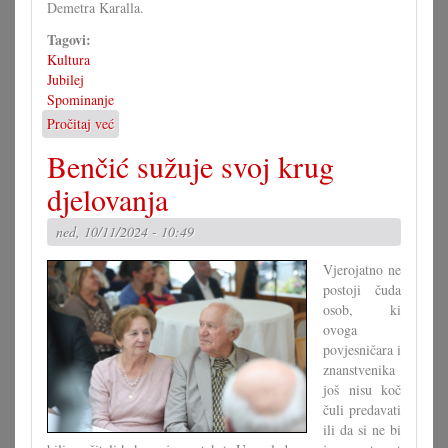
Demetra Karalla.
Tagovi:
Kultura
Jubilej
Spominanje
Pročitaj već
o
Centar.spomenar
Benčić sužuje svoj krug
u
čast
djelovanja
Demetera
Karalla
ned, 10/11/2024 - 10:49
Vjerojatno ne
postoji čuda
osob, ki
ovoga
povjesničara i
znanstvenika
još nisu koč
čuli predavati
ili da si ne bi