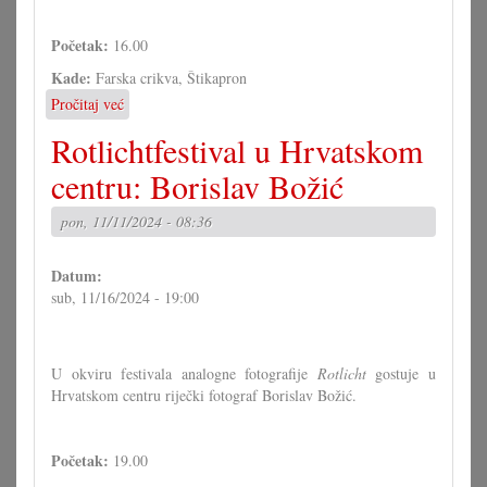
Početak:
16.00
Kade:
Farska crikva, Štikapron
Pročitaj već
o
Tamburica
Rotlichtfestival u Hrvatskom
Štikapron:
Adventski
centru: Borislav Božić
koncert
pon, 11/11/2024 - 08:36
Datum:
sub, 11/16/2024 - 19:00
U okviru festivala analogne fotografije
Rotlicht
gostuje u
Hrvatskom centru riječki fotograf Borislav Božić.
Početak:
19.00