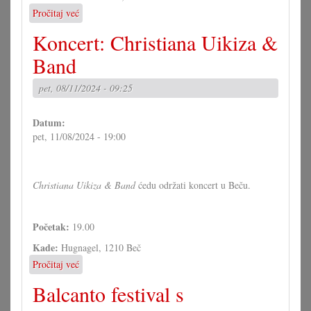
Pročitaj već
o
Koncert
Koncert: Christiana Uikiza &
u
Beču:
Band
Vanna
pet, 08/11/2024 - 09:25
Datum:
pet, 11/08/2024 - 19:00
Christiana Uikiza & Band
ćedu održati koncert u Beču.
Početak:
19.00
Kade:
Hugnagel, 1210 Beč
Pročitaj već
o
Koncert:
Balcanto festival s
Christiana
Uikiza