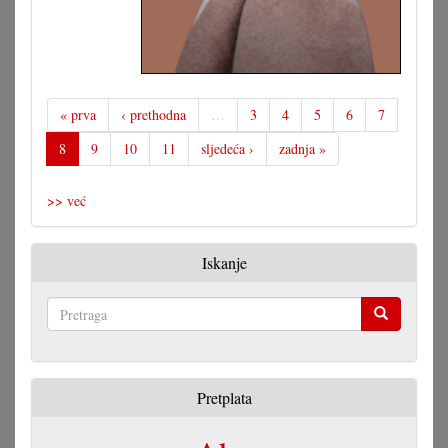
u
jednom
« prva
‹ prethodna
…
3
4
5
6
7
8
9
10
11
sljedeća ›
zadnja »
>> već
Iskanje
Pretraga
Pretplata