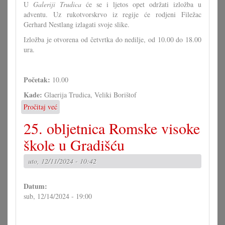
U
Galeriji Trudica
će se i ljetos opet održati izložba u
adventu. Uz rukotvorskrvo iz regije će rodjeni Filežac
Gerhard Nestlang izlagati svoje slike.
Izložba je otvorena od četvrtka do nedilje, od 10.00 do 18.00
ura.
Početak:
10.00
Kade:
Glaerija Trudica, Veliki Borištof
Pročitaj već
o
Otvaranje
25. obljetnica Romske visoke
adventske
izložbe
škole u Gradišću
u
Galeriji
uto, 12/11/2024 - 10:42
Trudica
Datum:
sub, 12/14/2024 - 19:00