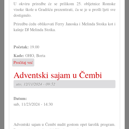
U okviru priredbe će se prilikom 25. obljetnice Romske
visoke škole u Gradišću prezentirati, ča se je u prošli ljeti sve
dostignulo.
Priredbu ćedu oblikovati Ferry Janoska i Melinda Stoika kot i
kašnje DJ Melinda Stoika.
Početak:
19.00
Kade:
OHO, Borta
Pročitaj već
o
25.
Adventski sajam u Čembi
obljetnica
Romske
uto, 12/11/2024 - 09:52
visoke
škole
u
Datum:
Gradišću
sub, 11/23/2024 - 14:30
Adventski sajam u Čembi nudit gostom opet šarolik program.