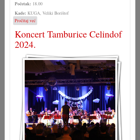
Početak:
18.00
Kade:
KUGA, Veliki Borištof
Pročitaj već
o
Dodiljenje
Koncert Tamburice Celindof
Karallove
nagrade
2024.
u
Kugi