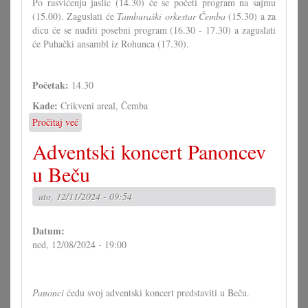
Po rasvićenju jaslic (14.30) će se početi program na sajmu
(15.00). Zaguslati će
Tamburaški orkestar Čemba
(15.30) a za
dicu će se nuditi posebni program (16.30 - 17.30) a zaguslati
će Puhački ansambl iz Rohunca (17.30).
Početak:
14.30
Kade:
Crikveni areal, Čemba
Pročitaj već
o
Adventski
Adventski koncert Panoncev
sajam
u
u Beču
Čembi
uto, 12/11/2024 - 09:54
Datum:
ned, 12/08/2024 - 19:00
Panonci
ćedu svoj adventski koncert predstaviti u Beču.