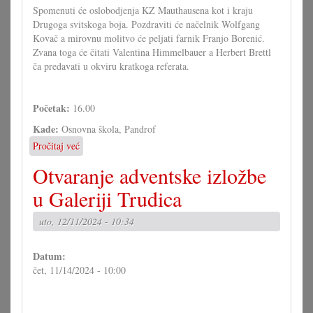
Spomenuti će oslobodjenja KZ Mauthausena kot i kraju
Drugoga svitskoga boja. Pozdraviti će načelnik Wolfgang
Kovač a mirovnu molitvo će peljati farnik Franjo Borenić.
Zvana toga će čitati Valentina Himmelbauer a Herbert Brettl
ča predavati u okviru kratkoga referata.
Početak:
16.00
Kade:
Osnovna škola, Pandrof
Pročitaj već
o
Svetačnost
Otvaranje adventske izložbe
mira
u
u Galeriji Trudica
Pandrofu
uto, 12/11/2024 - 10:34
Datum:
čet, 11/14/2024 - 10:00