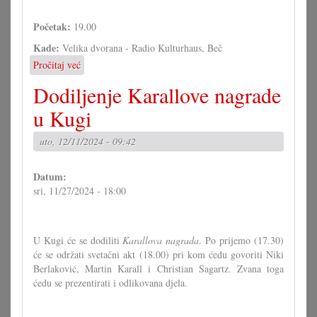
Početak:
19.00
Kade:
Velika dvorana - Radio Kulturhaus, Beč
Pročitaj već
o
Adventski
Dodiljenje Karallove nagrade
koncert
Panoncev
u Kugi
u
Beču
uto, 12/11/2024 - 09:42
Datum:
sri, 11/27/2024 - 18:00
U Kugi će se dodiliti
Karallova nagrada
. Po prijemo (17.30)
će se održati svetačni akt (18.00) pri kom ćedu govoriti Niki
Berlaković, Martin Karall i Christian Sagartz. Zvana toga
ćedu se prezentirati i odlikovana djela.