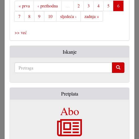
« prva
‹ prethodna
…
2
3
4
5
6
7
8
9
10
sljedeća ›
zadnja »
>> već
Iskanje
Pretraga
Pretplata
Abo