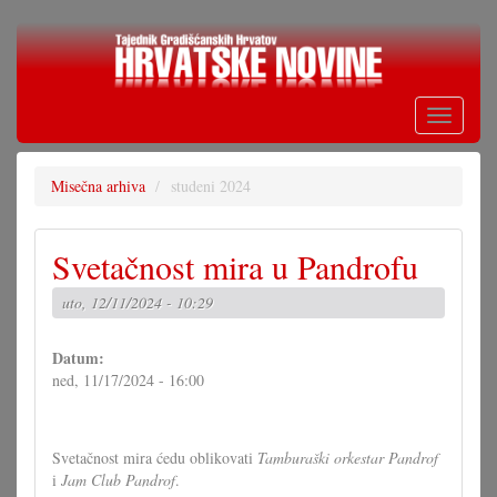
Skoči
na
glavni
sadržaj
Toggle
navigati
Misečna arhiva
studeni 2024
Svetačnost mira u Pandrofu
uto, 12/11/2024 - 10:29
Datum:
ned, 11/17/2024 - 16:00
Svetačnost mira ćedu oblikovati
Tamburaški orkestar Pandrof
i
Jam Club Pandrof
.