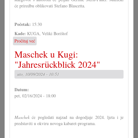
će priredbu oblikovati Stefano Blascetta.
Početak:
15:30
Kade:
KUGA, Veliki Borištof
Pročitaj već
o
Prezentacija
Maschek u Kugi:
knjige
i
"Jahresrückblick 2024"
diskusija:
Rudolf
uto, 10/09/2024 - 10:51
Karazman
-
Datum:
"Antislavizam"
pet, 02/16/2024 - 18:00
Maschek
će pogledati najzad na dogodjaje 2024. ljeta i je
predstaviti u okviru novoga kabaret-programa.