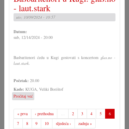
u
- laut.stark
Kugi:
"Neue
uto, 10/09/2024 - 10:57
Advent-
und
Datum:
Weihnachtslieder"
sub, 12/14/2024 - 20:00
Basbaritenori ćedu u Kugi gostovati s koncertom
glas.no -
laut.stark
.
Početak:
20.00
Kade:
KUGA, Veliki Borištof
Pročitaj već
o
Basbaritenori
u
Kugi:
« prva
‹ prethodna
…
2
3
4
5
6
glas.no
7
8
9
10
sljedeća ›
zadnja »
-