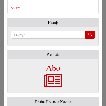
laut.stark
>> već
Iskanje
Pretraga
Pretplata
Abo
Pratite Hrvatske Novine