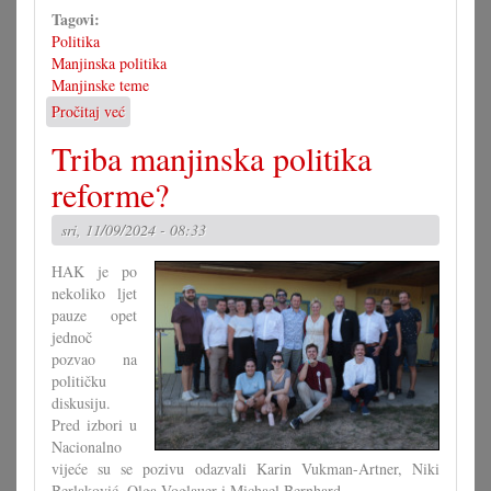
Tagovi:
Politika
Manjinska politika
Manjinske teme
Pročitaj već
o
Prijem
Triba manjinska politika
za
zastupničtvo
reforme?
narodnih
grup
sri, 11/09/2024 - 08:33
HAK je po
nekoliko ljet
pauze opet
jednoč
pozvao na
političku
diskusiju.
Pred izbori u
Nacionalno
vijeće su se pozivu odazvali Karin Vukman-Artner, Niki
Berlaković, Olga Voglauer i Michael Bernhard.