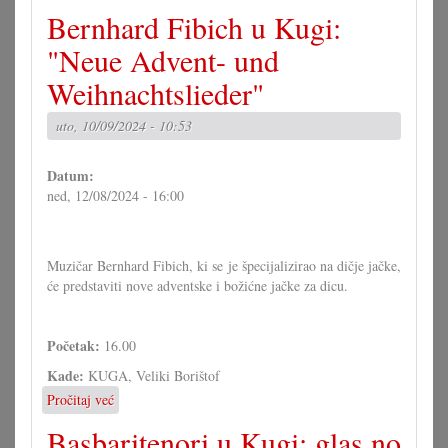
Čitanje
Bernhard Fibich u Kugi:
i
prezentacija:
"Neue Advent- und
Hrvatske
Weihnachtslieder"
novine
kroz
stoljeća
uto, 10/09/2024 - 10:53
Datum:
ned, 12/08/2024 - 16:00
Muzičar Bernhard Fibich, ki se je špecijalizirao na dičje jačke,
će predstaviti nove adventske i božićne jačke za dicu.
Početak:
16.00
Kade:
KUGA, Veliki Borištof
Pročitaj već
o
Bernhard
Basbaritenori u Kugi: glas.no
Fibich