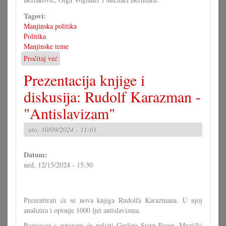
Tagovi:
Manjinska politika
Politika
Manjinske teme
Pročitaj već
o
Triba
Prezentacija knjige i
manjinska
politika
diskusija: Rudolf Karazman -
reforme?
"Antislavizam"
uto, 10/09/2024 - 11:01
Datum:
ned, 12/15/2024 - 15:30
Prezentirati će se nova knjiga Rudolfa Karazmana. U njoj
analizira i opisuje 1000 ljet antislavizma.
Razgovor s autorom će peljati Gerline Stern-Pauer. Muzički