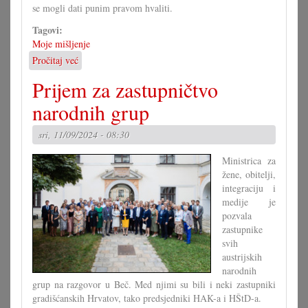
se mogli dati punim pravom hvaliti.
Tagovi:
Moje mišljenje
Pročitaj već
o
Ča
Prijem za zastupničtvo
se
triba
narodnih grup
prvo
minjati?
sri, 11/09/2024 - 08:30
Okvir
ili
Ministrica za
djelovanje?
žene, obitelji,
integraciju i
medije je
pozvala
zastupnike
svih
austrijskih
narodnih
grup na razgovor u Beč. Med njimi su bili i neki zastupniki
gradišćanskih Hrvatov, tako predsjedniki HAK-a i HŠtD-a.