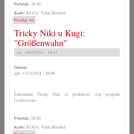
Početak:
20.00
Kade:
KUGA, Veliki Borištof
Pročitaj već
o
Maschek
Tricky Niki u Kugi:
u
Kugi:
"Größenwahn"
"Jahresrückblick
2024"
uto, 10/09/2024 - 10:41
Datum:
sub, 11/23/2024 - 20:00
Entertainer Tricky Niki će predstaviti svoj program
Größenwahn
.
Početak:
20.00
Kade:
KUGA, Veliki Borištof