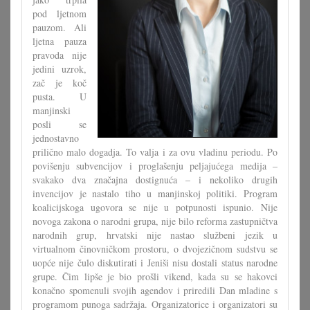
pod ljetnom
pauzom. Ali
ljetna pauza
pravoda nije
jedini uzrok,
zač je koč
pusta. U
manjinski
posli se
jednostavno
prilično malo dogadja. To valja i za ovu vladinu periodu. Po
povišenju subvencijov i proglašenju peljajućega medija –
svakako dva značajna dostignuća – i nekoliko drugih
invencijov je nastalo tiho u manjinskoj politiki. Program
koalicijskoga ugovora se nije u potpunosti ispunio. Nije
novoga zakona o narodni grupa, nije bilo reforma zastupničtva
narodnih grup, hrvatski nije nastao službeni jezik u
virtualnom činovničkom prostoru, o dvojezičnom sudstvu se
uopće nije čulo diskutirati i Jeniši nisu dostali status narodne
grupe. Čim lipše je bio prošli vikend, kada su se hakovci
konačno spomenuli svojih agendov i priredili Dan mladine s
programom punoga sadržaja. Organizatorice i organizatori su