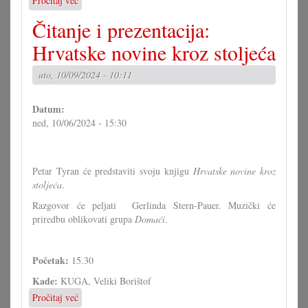
Pročitaj već
o
Tricky
Čitanje i prezentacija:
Niki
u
Hrvatske novine kroz stoljeća
Kugi:
"Größenwahn"
uto, 10/09/2024 - 10:11
Datum:
ned, 10/06/2024 - 15:30
Petar Tyran će predstaviti svoju knjigu
Hrvatske novine kroz
stoljeća
.
Razgovor će peljati Gerlinda Stern-Pauer. Muzički će
priredbu oblikovati grupa
Domaći
.
Početak:
15.30
Kade:
KUGA, Veliki Borištof
Pročitaj već
o