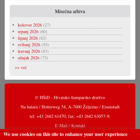
Misečna arhiva
kolovoz 2026
(27)
srpanj 2026
(60)
lipanj 2026
(62)
svibanj 2026
(93)
travanj 2026
(63)
ožujak 2026
(73)
>> već
© HŠtD - Hrvatsko štamparsko društvo
Na hataru / Hotterweg 54, A-7000 Željezno / Eisenstadt
tel: +43 2682 61470; fax: +43 2682 63057-9;
E-Mail / Kontakt
We use cookies on this site to enhance your user experience