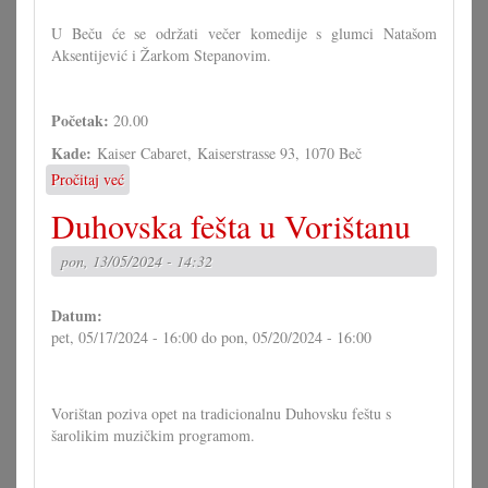
U Beču će se održati večer komedije s glumci Natašom
Aksentijević i Žarkom Stepanovim.
Početak:
20.00
Kade:
Kaiser Cabaret, Kaiserstrasse 93, 1070 Beč
Pročitaj već
o
Večer
Duhovska fešta u Vorištanu
komedije
s
pon, 13/05/2024 - 14:32
glumci
Natašom
Aksentijević
Datum:
i
pet, 05/17/2024 - 16:00
do
pon, 05/20/2024 - 16:00
Žarkom
Stepanovim
Vorištan poziva opet na tradicionalnu Duhovsku feštu s
šarolikim muzičkim programom.