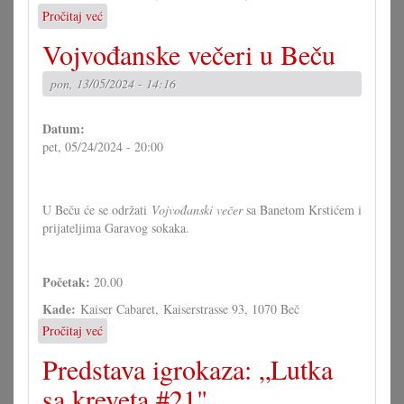
Pročitaj već
o
Vojvođanske
Vojvođanske večeri u Beču
večeri
u
pon, 13/05/2024 - 14:16
Beču
Datum:
pet, 05/24/2024 - 20:00
U Beču će se održati
Vojvođanski večer
sa Banetom Krstićem i
prijateljima Garavog sokaka.
Početak:
20.00
Kade:
Kaiser Cabaret, Kaiserstrasse 93, 1070 Beč
Pročitaj već
o
Vojvođanske
Predstava igrokaza: „Lutka
večeri
u
sa kreveta #21"
Beču