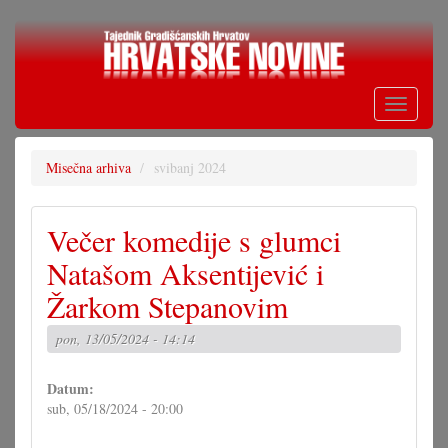
Skoči
na
glavni
sadržaj
Toggle
navigati
Misečna arhiva
svibanj 2024
Večer komedije s glumci
Natašom Aksentijević i
Žarkom Stepanovim
pon, 13/05/2024 - 14:14
Datum:
sub, 05/18/2024 - 20:00