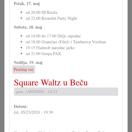
Petak, 17. maj
od 20:00 DJ Rizzla
od 22:00 Kronehit Party Night
Subota, 18. maj
od 14:00 do 17:00 Dičje otpodne
od 18:00 Graničari (Filež) i Tamburica Vorištan
19:15 Flašmob narodne jačke
od 21:00 Grupa PAX
Nedilja, 19. maj
Pročitaj već
o
Duhovska
Square Waltz u Beču
fešta
u
pon, 13/05/2024 - 14:21
Vorištanu
Datum:
čet, 05/23/2024 - 19:30