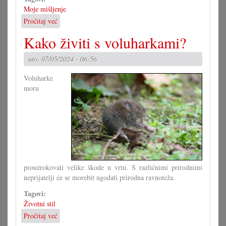
Moje mišljenje
Pročitaj već
o
Bolje
Kako živiti s voluharkami?
pokazati
alternativu
uto, 07/05/2024 - 06:56
nego
prst
Voluharke
moru
prouzrokovati velike škode u vrtu. S različnimi prirodnimi
neprijatelji će se morebit ugodati prirodna ravnoteža.
Tagovi:
Životni stil
Pročitaj već
o
Kako