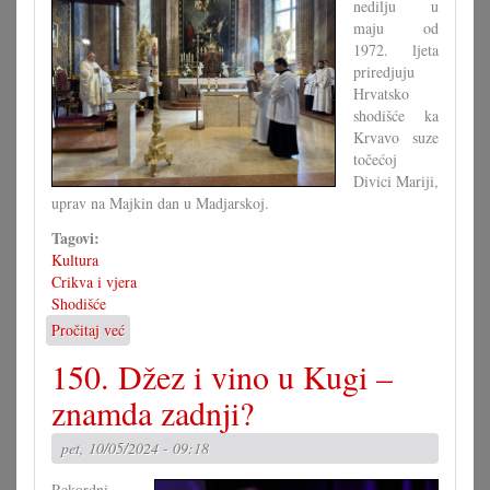
nedilju u
maju od
1972. ljeta
priredjuju
Hrvatsko
shodišće ka
Krvavo suze
točećoj
Divici Mariji,
uprav na Majkin dan u Madjarskoj.
Tagovi:
Kultura
Crikva i vjera
Shodišće
Pročitaj već
o
Hrvatsko
150. Džez i vino u Kugi –
shodišće
u
znamda zadnji?
Juri
pet, 10/05/2024 - 09:18
Rekordni