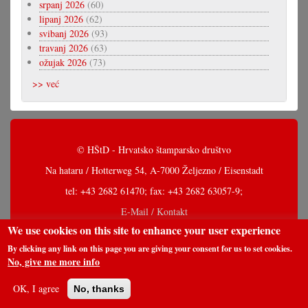
srpanj 2026
(60)
lipanj 2026
(62)
svibanj 2026
(93)
travanj 2026
(63)
ožujak 2026
(73)
>> već
© HŠtD - Hrvatsko štamparsko društvo
Na hataru / Hotterweg 54, A-7000 Željezno / Eisenstadt
tel: +43 2682 61470; fax: +43 2682 63057-9;
E-Mail / Kontakt
We use cookies on this site to enhance your user experience
By clicking any link on this page you are giving your consent for us to set cookies.
No, give me more info
OK, I agree
No, thanks