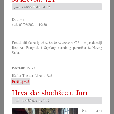
pon, 13/05/2024 - 14:19
Datum:
ned, 05/26/2024 - 19:30
Predstaviti će se igrokaz
Lutka sa kreveta #21
u koprodukciji
Beo Art Beograd, i Srpskog narodnog pozorišta iz Novog
Sada.
Početak:
19.30
Kade:
Theater Akzent, Beč
Pročitaj već
o
Predstava
Hrvatsko shodišće u Juri
igrokaza:
„Lutka
sub, 11/05/2024 - 13:29
sa
kreveta
Na prvu
#21"