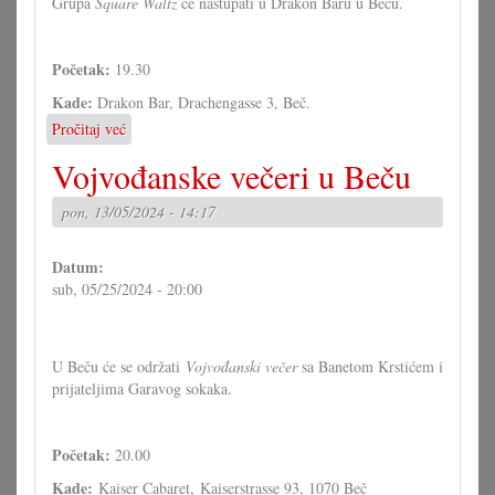
Grupa
Square Waltz
će nastupati u Drakon Baru u Beču.
Početak:
19.30
Kade:
Drakon Bar, Drachengasse 3, Beč.
Pročitaj već
o
Square
Vojvođanske večeri u Beču
Waltz
u
pon, 13/05/2024 - 14:17
Beču
Datum:
sub, 05/25/2024 - 20:00
U Beču će se održati
Vojvođanski večer
sa Banetom Krstićem i
prijateljima Garavog sokaka.
Početak:
20.00
Kade:
Kaiser Cabaret, Kaiserstrasse 93, 1070 Beč