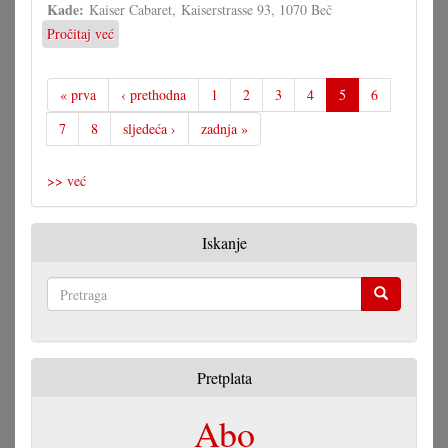
Kade:
Kaiser Cabaret, Kaiserstrasse 93, 1070 Beč
Pročitaj već
o
Vojvođanske
večeri
u
« prva
‹ prethodna
1
2
3
4
5
6
Beču
7
8
sljedeća ›
zadnja »
>> već
Iskanje
Pretraga
Pretplata
Abo