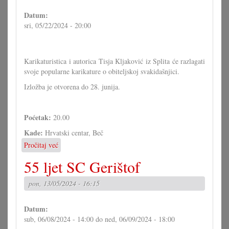
Datum:
sri, 05/22/2024 - 20:00
Karikaturistica i autorica Tisja Kljaković iz Splita će razlagati
svoje popularne karikature o obiteljskoj svakidašnjici.
Izložba je otvorena do 28. junija.
Poćetak:
20.00
Kade:
Hrvatski centar, Beč
Pročitaj već
o
Centar.art:
55 ljet SC Gerištof
Tisja
Kljaković
pon, 13/05/2024 - 16:15
Datum:
sub, 06/08/2024 - 14:00
do
ned, 06/09/2024 - 18:00