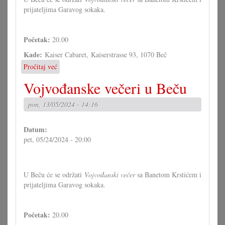
prijateljima Garavog sokaka.
Početak:
20.00
Kade:
Kaiser Cabaret, Kaiserstrasse 93, 1070 Beč
Pročitaj već
o
Vojvođanske
Vojvođanske večeri u Beču
večeri
u
pon, 13/05/2024 - 14:16
Beču
Datum:
pet, 05/24/2024 - 20:00
U Beču će se održati
Vojvođanski večer
sa Banetom Krstićem i
prijateljima Garavog sokaka.
Početak:
20.00