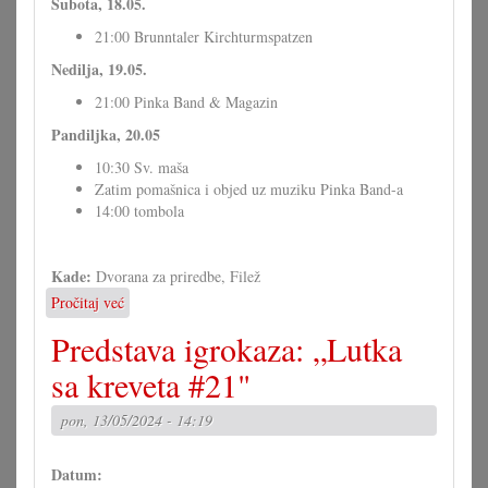
Subota, 18.05.
21:00 Brunntaler Kirchturmspatzen
Nedilja, 19.05.
21:00 Pinka Band & Magazin
Pandiljka, 20.05
10:30 Sv. maša
Zatim pomašnica i objed uz muziku Pinka Band-a
14:00 tombola
Kade:
Dvorana za priredbe, Filež
Pročitaj već
o
Športska
Predstava igrokaza: „Lutka
fešta
u
sa kreveta #21"
Filežu
pon, 13/05/2024 - 14:19
Datum: