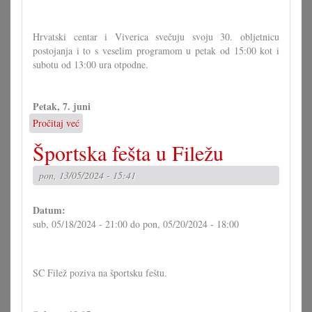
Hrvatski centar i Viverica svečuju svoju 30. obljetnicu
postojanja i to s veselim programom u petak od 15:00 kot i
subotu od 13:00 ura otpodne.
Petak, 7. juni
Pročitaj već
o
Hrvatski
Športska fešta u Filežu
centar:
Ulična
pon, 13/05/2024 - 15:41
fešta
Datum:
sub, 05/18/2024 - 21:00
do
pon, 05/20/2024 - 18:00
SC Filež poziva na športsku feštu.