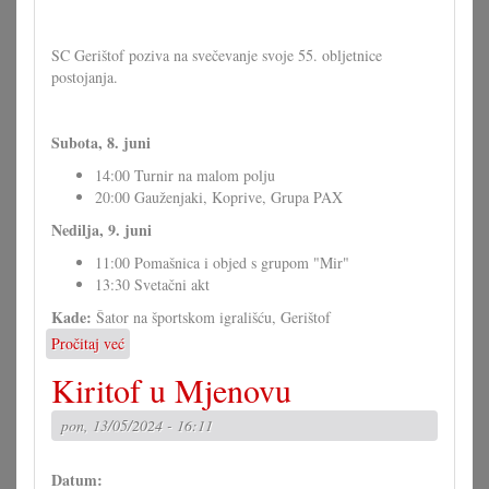
SC Gerištof poziva na svečevanje svoje 55. obljetnice
postojanja.
Subota, 8. juni
14:00 Turnir na malom polju
20:00 Gauženjaki, Koprive, Grupa PAX
Nedilja, 9. juni
11:00 Pomašnica i objed s grupom "Mir"
13:30 Svetačni akt
Kade:
Šator na športskom igrališću, Gerištof
Pročitaj već
o
55
Kiritof u Mjenovu
ljet
SC
pon, 13/05/2024 - 16:11
Gerištof
Datum: