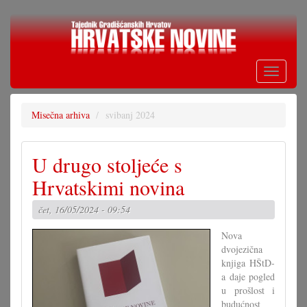
Skoči
na
glavni
sadržaj
Toggle
navigati
Misečna arhiva
svibanj 2024
U drugo stoljeće s
Hrvatskimi novina
čet, 16/05/2024 - 09:54
Nova
dvojezična
knjiga HŠtD-
a daje pogled
u prošlost i
budućnost