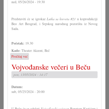
ned, 05/26/2024 - 19:30
Predstaviti će se igrokaz
Lutka sa kreveta #21
u koprodukciji
Beo Art Beograd, i Srpskog narodnog pozorišta iz Novog
Sada.
Početak:
19.30
Kade:
Theater Akzent, Beč
Pročitaj već
o
Predstava
Vojvođanske večeri u Beču
igrokaza:
„Lutka
pon, 13/05/2024 - 14:17
sa
kreveta
#21"
Datum:
sub, 05/25/2024 - 20:00
U Beču će se održati
Vojvođanski večer
sa Banetom Krstićem i