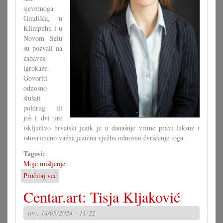
sjevernoga
Gradišća, u
Klimpuhu i u
Novom Selu
su pozvali na
zabavne
igrokaze.
Govoriti
odnosno
slušati
poldrug ili
još i dvi ure
isključivo hrvatski jezik je u današnje vrime pravi luksuz i
istovrimeno važna jezična vježba odnosno čvršćenje toga.
Tagovi:
Moje mišljenje
Pročitaj već
o
Kako
Centar.art: Tisja Kljaković
probuditi
kazališće?
uto, 14/05/2024 - 11:22