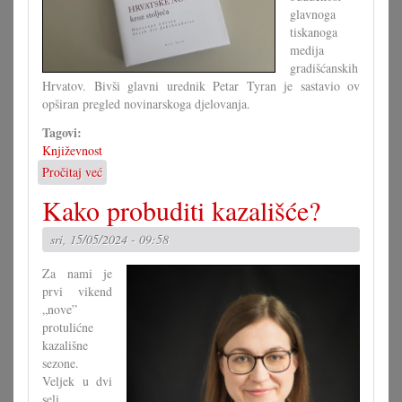
glavnoga
tiskanoga
medija
gradišćanskih
Hrvatov. Bivši glavni urednik Petar Tyran je sastavio ov
opširan pregled novinarskoga djelovanja.
Tagovi:
Književnost
Pročitaj već
o
U
Kako probuditi kazališće?
drugo
stoljeće
sri, 15/05/2024 - 09:58
s
Hrvatskimi
Za nami je
novina
prvi vikend
„nove”
protulićne
kazališne
sezone.
Veljek u dvi
seli