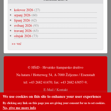
kolovoz 2026
(27)
srpanj 2026
(60)
lipanj 2026
(62)
svibanj 2026
(93)
travanj 2026
(63)
ožujak 2026
(73)
>> već
© HŠtD - Hrvatsko štamparsko društvo
Na hataru / Hotterweg 54, A-7000 Željezno / Eisenstadt
tel: +43 2682 61470; fax: +43 2682 63057-9;
E-Mail / Kontakt
We use cookies on this site to enhance your user experience
By clicking any link on this page you are giving your consent for us to set cookies.
No, give me more info