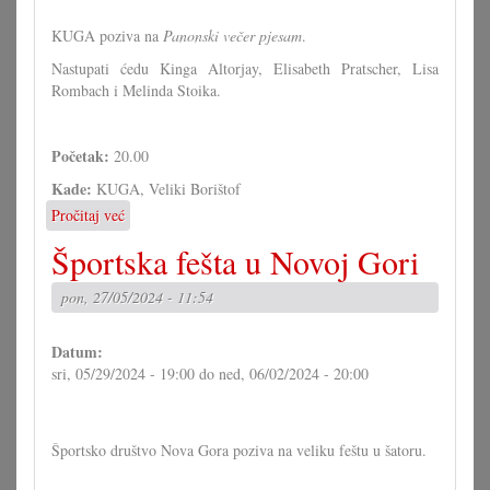
KUGA poziva na
Panonski večer pjesam
.
Nastupati ćedu Kinga Altorjay, Elisabeth Pratscher, Lisa
Rombach i Melinda Stoika.
Početak:
20.00
Kade:
KUGA, Veliki Borištof
Pročitaj već
o
Panonski
Športska fešta u Novoj Gori
večer
pjesam
pon, 27/05/2024 - 11:54
Datum:
sri, 05/29/2024 - 19:00
do
ned, 06/02/2024 - 20:00
Športsko društvo Nova Gora poziva na veliku feštu u šatoru.