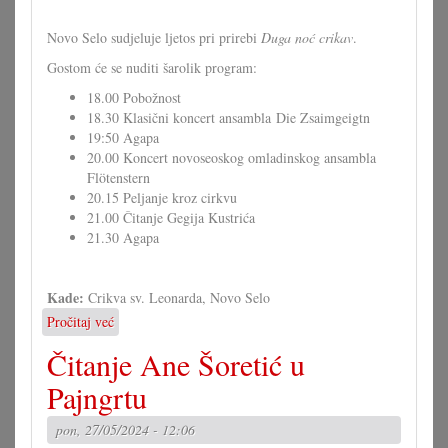
Novo Selo sudjeluje ljetos pri prirebi
Duga noć crikav
.
Gostom će se nuditi šarolik program:
18.00 Pobožnost
18.30 Klasični koncert ansambla Die Zsaimgeigtn
19:50 Agapa
20.00 Koncert novoseoskog omladinskog ansambla
Flötenstern
20.15 Peljanje kroz cirkvu
21.00 Čitanje Gegija Kustrića
21.30 Agapa
Kade:
Crikva sv. Leonarda, Novo Selo
Pročitaj već
o
Duga
Čitanje Ane Šoretić u
noć
crikav
Pajngrtu
u
Novom
pon, 27/05/2024 - 12:06
Selu