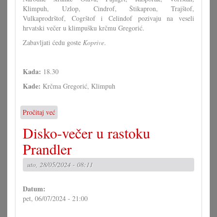
Klimpuh, Uzlop, Cindrof, Štikapron, Trajštof,
Vulkaprodrštof, Cogrštof i Celindof pozivaju na veseli
hrvatski večer u klimpušku krčmu Gregorić.
Zabavljati ćedu goste
Koprive
.
Kada:
18.30
Kade:
Krčma Gregorić, Klimpuh
Pročitaj već
o
Hrvatski
Disko-večer u rastoku
večer
s
Prandler
Koprivami
u
uto, 28/05/2024 - 08:11
Klimpuhu
Datum:
pet, 06/07/2024 - 21:00