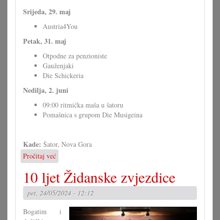
Srijeda, 29. maj
Austria4You
Petak, 31. maj
Otpodne za penzioniste
Gauženjaki
Die Schickeria
Nedilja, 2. juni
09:00 ritmička maša u šatoru
Pomašnica s grupom Die Musigeina
Kade:
Šator, Nova Gora
Pročitaj već
o
Športska
10 ljet Židanske zvjezdice
fešta
u
pet, 24/05/2024 - 12:12
Novoj
Gori
Bogatim i