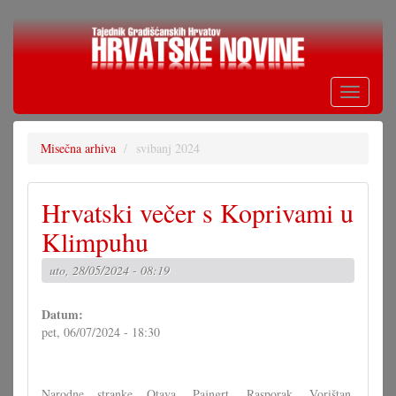
Skoči
na
glavni
sadržaj
Toggle
navigati
Misečna arhiva
svibanj 2024
Hrvatski večer s Koprivami u
Klimpuhu
uto, 28/05/2024 - 08:19
Datum:
pet, 06/07/2024 - 18:30
Narodne stranke Otava, Pajngrt, Rasporak, Vorištan,