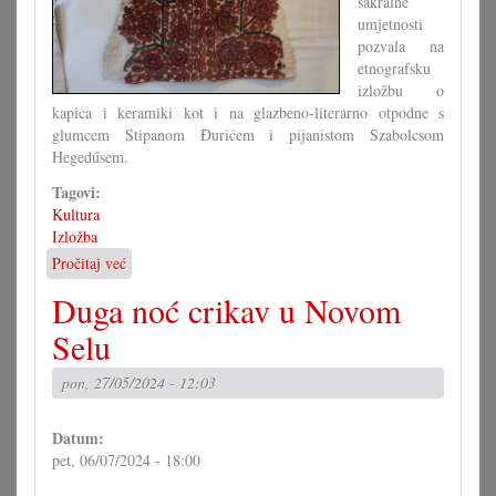
sakralne
umjetnosti
pozvala na
etnografsku
izložbu o
kapica i keramiki kot i na glazbeno-literarno otpodne s
glumcem Stipanom Đurićem i pijanistom Szabolcsom
Hegedűsem.
Tagovi:
Kultura
Izložba
Pročitaj već
o
Cvijeti
Duga noć crikav u Novom
ki
vječno
Selu
cvatu
su
pon, 27/05/2024 - 12:03
u
Prisiki
Datum:
pet, 06/07/2024 - 18:00