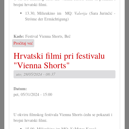
brojni hrvatski filmi.
13.30, Milieukino im MQ:
Valerija
(Sara Jurinčić -
Ströme der Ermächtigung)
Kade:
Festival Vienna Shorts, Beč
Pročitaj već
o
Hrvatski
Hrvatski filmi pri festivalu
filmi
pri
"Vienna Shorts"
festivalu
"Vienna
uto, 28/05/2024 - 08:37
Shorts"
Datum:
pet, 05/31/2024 - 15:00
U okviru filmskog festivala Vienna Shorts ćedu se pokazati i
brojni hrvatski filmi.
15.00, Milieukino im MQ:
Y
(Matea Kovač -