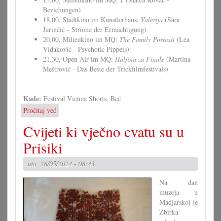
Beziehungen)
18.00, Stadtkino im Künstlerhaus:
Valerija
(Sara
Jurinčić - Ströme der Ermächtigung)
20.00, Milieukino im MQ:
The Family Portrait
(Lea
Vidaković - Psychotic Pippets)
21.30, Open Air im MQ:
Haljina za Finale
(Martina
Meštrović - Das Beste der Trickfilmfestivals)
Kade:
Festival Vienna Shorts, Beč
Pročitaj već
o
Hrvatski
Cvijeti ki vječno cvatu su u
filmi
pri
Prisiki
festivalu
"Vienna
uto, 28/05/2024 - 08:43
Shorts"
Na dan
muzeja u
Madjarskoj je
Zbirka