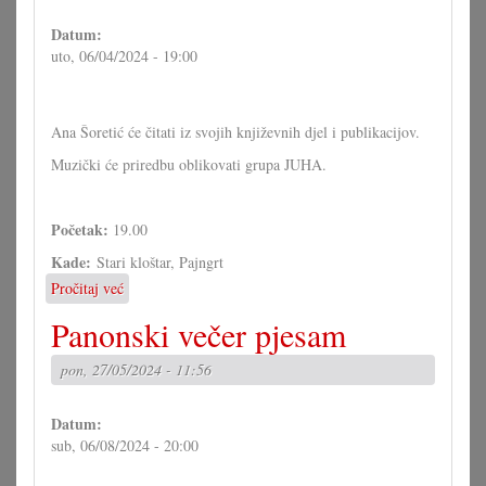
Datum:
uto, 06/04/2024 - 19:00
Ana Šoretić će čitati iz svojih književnih djel i publikacijov.
Muzički će priredbu oblikovati grupa JUHA.
Početak:
19.00
Kade:
Stari kloštar, Pajngrt
Pročitaj već
o
Čitanje
Panonski večer pjesam
Ane
Šoretić
pon, 27/05/2024 - 11:56
u
Pajngrtu
Datum:
sub, 06/08/2024 - 20:00