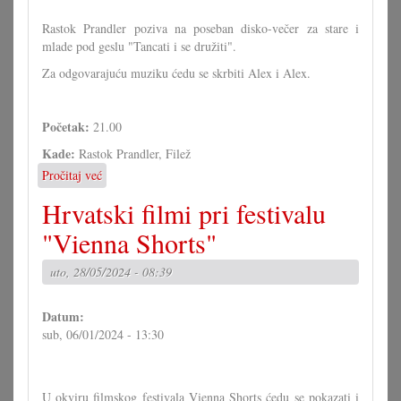
Rastok Prandler poziva na poseban disko-večer za stare i
mlade pod geslu "Tancati i se družiti".
Za odgovarajuću muziku ćedu se skrbiti Alex i Alex.
Početak:
21.00
Kade:
Rastok Prandler, Filež
Pročitaj već
o
Disko-
Hrvatski filmi pri festivalu
večer
u
"Vienna Shorts"
rastoku
Prandler
uto, 28/05/2024 - 08:39
Datum:
sub, 06/01/2024 - 13:30
U okviru filmskog festivala Vienna Shorts ćedu se pokazati i