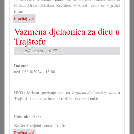
Balkan Dreams/Balkan Realities. Pokazati ćedu se slijedići
filmi:
Pročitaj već
o
Filmski
Vazmena djelaonica za dicu u
festival:
Balkan
Trajštofu
Dreams/Balkan
Realities
čet, 29/02/2024 - 10:57
Datum:
ned, 03/10/2024 - 15:00
HKD i Mrkvari pozivaju opet na
Vazmenu djelonicu za dicu
u
Trajštof, kade će se bastlati različni vazmeni nakit.
Početak:
15.00
Kade:
Socijalni centar, Trajštof
Pročitaj već
o