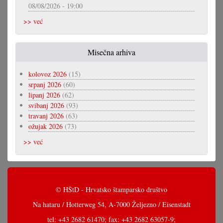
08/08/2026 - 19:00
>> već
Misečna arhiva
kolovoz 2026
(15)
srpanj 2026
(60)
lipanj 2026
(62)
svibanj 2026
(93)
travanj 2026
(63)
ožujak 2026
(73)
>> već
© HŠtD - Hrvatsko štamparsko društvo
Na hataru / Hotterweg 54, A-7000 Željezno / Eisenstadt
tel: +43 2682 61470; fax: +43 2682 63057-9;