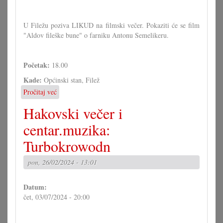
U Filežu poziva LIKUD na filmski večer. Pokaziti će se film
"Aldov fileške bune" o farniku Antonu Semelikeru.
Početak:
18.00
Kade:
Općinski stan, Filež
Pročitaj već
o
Filmski
Hakovski večer i
večer
u
centar.muzika:
Filežu:
Turbokrowodn
"Aldov
fileške
bune"
pon, 26/02/2024 - 13:01
Datum:
čet, 03/07/2024 - 20:00