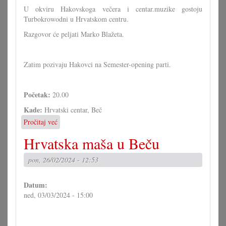
U okviru Hakovskoga večera i centar.muzike gostoju
Turbokrowodni u Hrvatskom centru.
Razgovor će peljati Marko Blažeta.
Zatim pozivaju Hakovci na Semester-opening parti.
Početak:
20.00
Kade:
Hrvatski centar, Beč
Pročitaj već
o
Hakovski
Hrvatska maša u Beču
večer
i
pon, 26/02/2024 - 12:53
centar.muzika:
Turbokrowodn
Datum:
ned, 03/03/2024 - 15:00