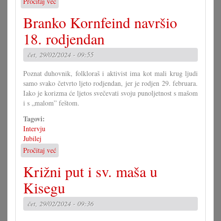
Pročitaj već
o
Predavanje
Branko Kornfeind navršio
i
prezentacija
18. rodjendan
knjige:
Die
čet, 29/02/2024 - 09:55
Insel
auf
Poznat duhovnik, folkloraš i aktivist ima kot mali krug ljudi
der
samo svako četvrto ljeto rodjendan, jer je rodjen 29. februara.
die
Iako je korizma će ljetos svečevati svoju punoljetnost s mašom
Zitronen
i s „malom” feštom.
blühen
Tagovi:
Intervju
Jubilej
Pročitaj već
o
Branko
Križni put i sv. maša u
Kornfeind
navršio
Kisegu
18.
rodjendan
čet, 29/02/2024 - 09:36