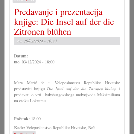
Vazmena
Predavanje i prezentacija
djelaonica
za
knjige: Die Insel auf der die
dicu
Zitronen blühen
u
Trajštofu
čet, 29/02/2024 - 10:43
Datum:
uto, 03/12/2024 - 18:00
Mara Marić će u Veleposlanstvu Republike Hrvatske
predstaviti knjigu
Die Insel auf der die Zitronen blühen
i
predavati o vrti habsburgovskoga nadvojvoda Maksimiliana
na otoku Lokrumu.
Početak:
18.00
Kade:
Veleposlanstvo Republike Hrvatske, Beč