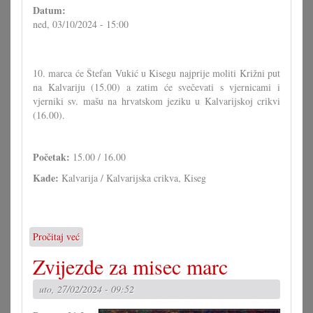
Datum:
ned, 03/10/2024 - 15:00
10. marca će Štefan Vukić u Kisegu najprije moliti Križni put
na Kalvariju (15.00) a zatim će svečevati s vjernicami i
vjerniki sv. mašu na hrvatskom jeziku u Kalvarijskoj crikvi
(16.00).
Početak:
15.00 / 16.00
Kade:
Kalvarija / Kalvarijska crikva, Kiseg
Pročitaj već
o
Križni
Zvijezde za misec marc
put
i
uto, 27/02/2024 - 09:52
sv.
maša