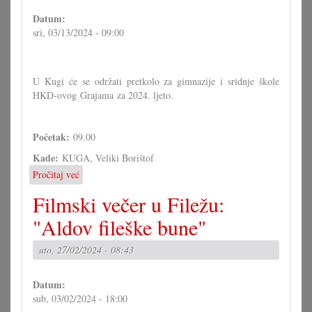
Datum:
sri, 03/13/2024 - 09:00
U Kugi će se održati pretkolo za gimnazije i sridnje škole
HKD-ovog Grajama za 2024. ljeto.
Početak:
09.00
Kade:
KUGA, Veliki Borištof
Pročitaj već
o
Grajam
Filmski večer u Filežu:
2024:
Pretkolo
"Aldov fileške bune"
uto, 27/02/2024 - 08:43
Datum:
sub, 03/02/2024 - 18:00