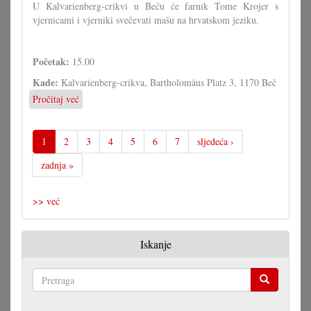
U Kalvarienberg-crikvi u Beču će farnik Tome Krojer s
vjernicami i vjerniki svečevati mašu na hrvatskom jeziku.
Početak:
15.00
Kade:
Kalvarienberg-crikva, Bartholomäus Platz 3, 1170 Beč
Pročitaj već
o
Hrvatska
maša
u
1
2
3
4
5
6
7
sljedeća ›
Beču
zadnja »
>> već
Iskanje
Pretraga