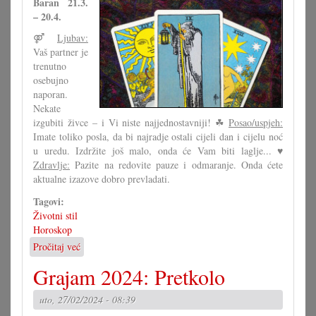
Baran 21.3.
u
– 20.4.
Kisegu
⚤
Ljubav:
Vaš partner je
trenutno
osebujno
naporan.
Nekate
izgubiti živce – i Vi niste najjednostavniji! ☘
Posao/uspjeh:
Imate toliko posla, da bi najradje ostali cijeli dan i cijelu noć
u uredu. Izdržite još malo, onda će Vam biti laglje... ♥
Zdravlje:
Pazite na redovite pauze i odmaranje. Onda ćete
aktualne izazove dobro prevladati.
Tagovi:
Životni stil
Horoskop
Pročitaj već
o
Zvijezde
Grajam 2024: Pretkolo
za
misec
uto, 27/02/2024 - 08:39
marc