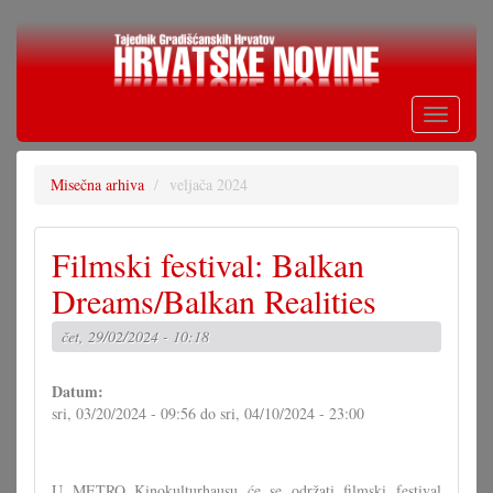
Skoči
na
glavni
sadržaj
Toggle
navigati
Misečna arhiva
veljača 2024
Filmski festival: Balkan
Dreams/Balkan Realities
čet, 29/02/2024 - 10:18
Datum:
sri, 03/20/2024 - 09:56
do
sri, 04/10/2024 - 23:00
U METRO Kinokulturhausu će se održati filmski festival