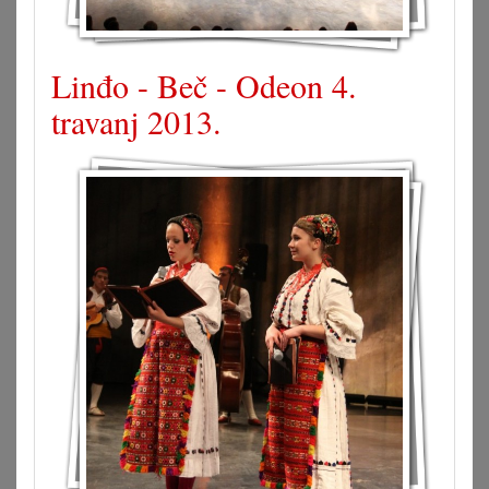
Linđo - Beč - Odeon 4.
travanj 2013.