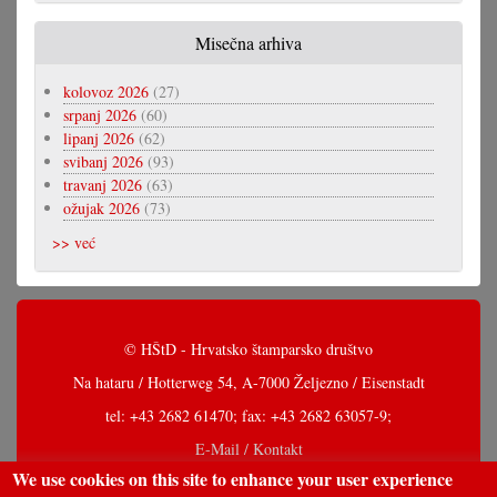
Misečna arhiva
kolovoz 2026
(27)
srpanj 2026
(60)
lipanj 2026
(62)
svibanj 2026
(93)
travanj 2026
(63)
ožujak 2026
(73)
>> već
© HŠtD - Hrvatsko štamparsko društvo
Na hataru / Hotterweg 54, A-7000 Željezno / Eisenstadt
tel: +43 2682 61470; fax: +43 2682 63057-9;
E-Mail / Kontakt
We use cookies on this site to enhance your user experience