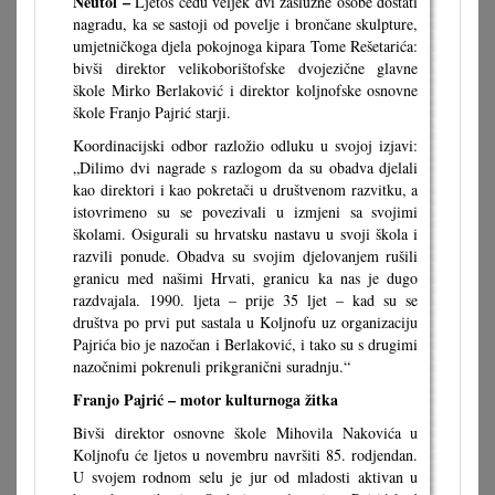
Neutol –
Ljetos ćedu veljek dvi zaslužne osobe dostati
nagradu, ka se sastoji od povelje i brončane skulpture,
umjetničkoga djela pokojnoga kipara Tome Rešetarića:
bivši direktor velikoborištofske dvojezične glavne
škole Mirko Berlaković i direktor koljnofske osnovne
škole Franjo Pajrić starji.
Koordinacijski odbor razložio odluku u svojoj izjavi:
„Dilimo dvi nagrade s razlogom da su obadva djelali
kao direktori i kao pokretači u društvenom razvitku, a
istovrimeno su se povezivali u izmjeni sa svojimi
školami. Osigurali su hrvatsku nastavu u svoji škola i
razvili ponude. Obadva su svojim djelovanjem rušili
granicu med našimi Hrvati, granicu ka nas je dugo
razdvajala. 1990. ljeta – prije 35 ljet – kad su se
društva po prvi put sastala u Koljnofu uz organizaciju
Pajrića bio je nazočan i Berlaković, i tako su s drugimi
nazočnimi pokrenuli prikgranični suradnju.“
Franjo Pajrić – motor kulturnoga žitka
Bivši direktor osnovne škole Mihovila Nakovića u
Koljnofu će ljetos u novembru navršiti 85. rodjendan.
U svojem rodnom selu je jur od mladosti aktivan u