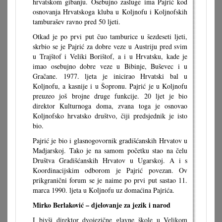
hrvatskom gibanju. Osebujno zasluge ima Pajrić kod
osnovanja Hrvatskoga kluba u Koljnofu i Koljnofskih
tamburašev ravno pred 50 ljeti.
Otkad je po prvi put čuo tamburice u šezdeseti ljeti,
skrbio se je Pajrić za dobre veze u Austriju pred svim
u Trajštof i Veliki Borištof, a i u Hrvatsku, kade je
imao osebujno dobre veze u Bibinje, Buševec i u
Gračane. 1977. ljeta je inicirao Hrvatski bal u
Koljnofu, a kasnije i u Šopronu. Pajrić je u Koljnofu
preuzeo još brojne druge funkcije. 20 ljet je bio
direktor Kulturnoga doma, zvana toga je osnovao
Koljnofsko hrvatsko društvo, čiji predsjednik je isto
bio.
Pajrić je bio i glasnogovornik gradišćanskih Hrvatov u
Madjarskoj. Tako je na samom početku stao na čelu
Društva Gradišćanskih Hrvatov u Ugarskoj. A i s
Koordinacijskim odborom je Pajrić povezan. Ov
prikgranični forum se je naime po prvi put sastao 11.
marca 1990. ljeta u Koljnofu uz domaćina Pajrića.
Mirko Berlaković – djelovanje za jezik i narod
I bivši direktor dvojezične glavne škole u Velikom