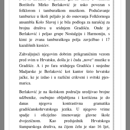
Borištofu Mirko Berlaković je usko povezan s
folklorom i tamburaškom muzikom. Podučavanje
tamburice u školi peljalo je do osnovanja Folklornoga
ansambla Kolo Slavuj i je bila podloga za narašćaj za
brojna društva u sridnjem Gradišću. Onde je
Berlaković i peljao grupe Nostalgiju i Harmoniju, s
kimi je zvana tamburaškoga polja zavježbao i 17
kazališnih kusićev.
Zahvaljujući njegovim dobrim prikgraničnim vezom
pred svim u Hrvatsku, došla je i čuda „nove“ muzike u
Gradišće. A i po fara sridnjega Gradišća i susjedne
Madjarske je Berlaković kot kantor širio hrvatske
jačke, ke je izdao i u različni crikveni i svitski pjes-
marica.
Berlaković je na školskom području uredjivao brojne
udžbenike, osebujno obljubljena i korišćena je do
danas njegova kontrastivna gramatika
gradišćanskohrvatskoga jezika. U njegovo vrime
spadje i oficijelno imenovanje glavne škole
dvojezičnom. Kao predsjednik Hrvatskoga
štamparskoga društva, na čijem čelu je stao 16 ljet,