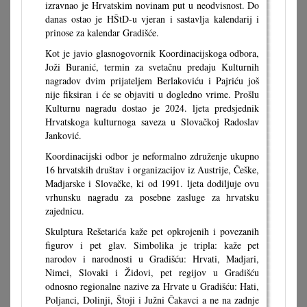
izravnao je Hrvatskim novinam put u neodvisnost. Do
danas ostao je HŠtD-u vjeran i sastavlja kalendarij i
prinose za kalendar Gradišće.
Kot je javio glasnogovornik Koordinacijskoga odbora,
Joži Buranić, termin za svetačnu predaju Kulturnih
nagradov dvim prijateljem Berlakoviću i Pajriću još
nije fiksiran i će se objaviti u dogledno vrime. Prošlu
Kulturnu nagradu dostao je 2024. ljeta predsjednik
Hrvatskoga kulturnoga saveza u Slovačkoj Radoslav
Janković.
Koordinacijski odbor je neformalno združenje ukupno
16 hrvatskih društav i organizacijov iz Austrije, Češke,
Madjarske i Slovačke, ki od 1991. ljeta dodiljuje ovu
vrhunsku nagradu za posebne zasluge za hrvatsku
zajednicu.
Skulptura Rešetarića kaže pet opkrojenih i povezanih
figurov i pet glav. Simbolika je tripla: kaže pet
narodov i narodnosti u Gradišću: Hrvati, Madjari,
Nimci, Slovaki i Židovi, pet regijov u Gradišću
odnosno regionalne nazive za Hrvate u Gradišću: Hati,
Poljanci, Dolinji, Štoji i Južni Čakavci a ne na zadnje