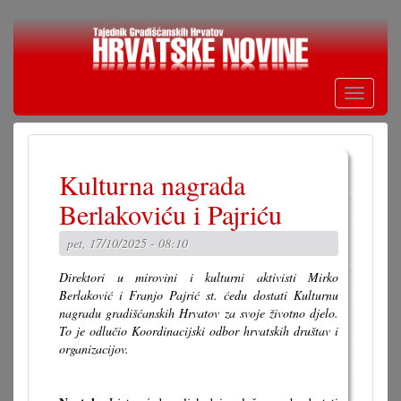
Skoči
na
glavni
sadržaj
Toggle
navigati
Kulturna nagrada
Berlakoviću i Pajriću
pet, 17/10/2025 - 08:10
Direktori u mirovini i kulturni aktivisti Mirko
Berlaković i Franjo Pajrić st. ćedu dostati Kulturnu
nagradu gradišćanskih Hrvatov za svoje životno djelo.
To je odlučio Koordinacijski odbor hrvatskih društav i
organizacijov.