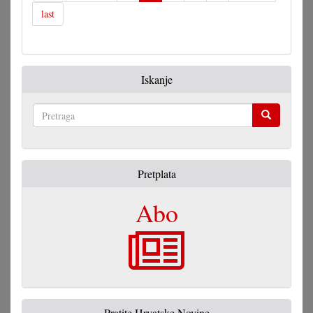
last
Iskanje
Pretraga
Pretplata
Abo
Pratite Hrvatske Novine