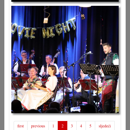
first
previous
1
2
3
4
5
sljedeći