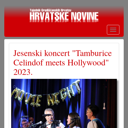
Skoči
na
glavni
sadržaj
Toggle
navigati
Jesenski koncert "Tamburice
Celindof meets Hollywood"
2023.