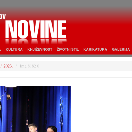
A
KULTURA
KNJIŽEVNOST
ŽIVOTNI STIL
KARIKATURA
GALERIJA
d" 2023.
Img 8182 0