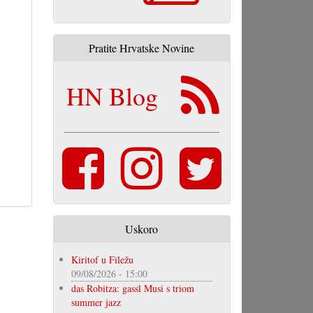
Pratite Hrvatske Novine
HN Blog
Uskoro
Kiritof u Filežu
09/08/2026 - 15:00
das Robitza: gassl Musi s triom
summer jazz