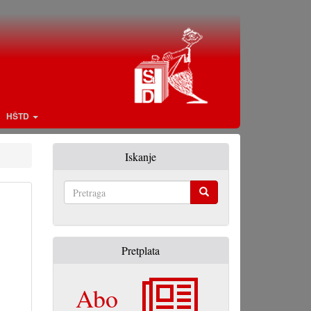
HŠTD
Iskanje
Pretraga
Pretplata
Abo