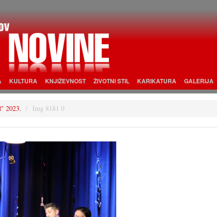
A
KULTURA
KNJIŽEVNOST
ŽIVOTNI STIL
KARIKATURA
GALERIJA
d" 2023.
Img 8181 0