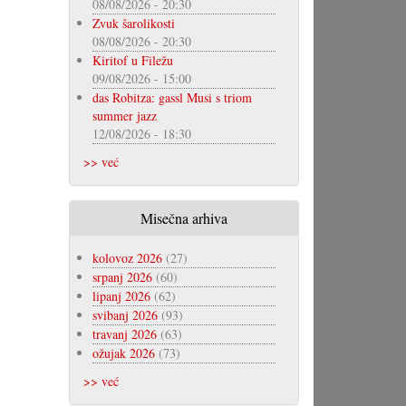
08/08/2026 - 20:30
Zvuk šarolikosti
08/08/2026 - 20:30
Kiritof u Filežu
09/08/2026 - 15:00
das Robitza: gassl Musi s triom
summer jazz
12/08/2026 - 18:30
>> već
Misečna arhiva
kolovoz 2026
(27)
srpanj 2026
(60)
lipanj 2026
(62)
svibanj 2026
(93)
travanj 2026
(63)
ožujak 2026
(73)
>> već