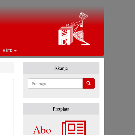
HŠTD
Iskanje
Pretraga
Pretplata
Abo