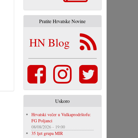
Pratite Hrvatske Novine
HN Blog
Uskoro
Hrvatski večer u Vulkaprodrštofu:
FG Poljanci
08/08/2026 - 19:00
35 ljet grupa MIR