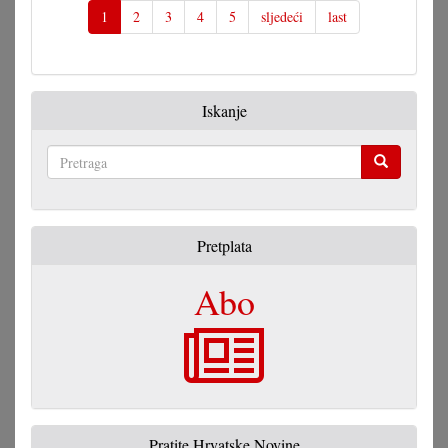
1
2
3
4
5
sljedeći
last
Iskanje
Pretraga
Pretplata
Abo
Pratite Hrvatske Novine