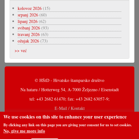
kolovoz 2026
(15)
srpanj 2026
(60)
lipanj 2026
(62)
svibanj 2026
(93)
travanj 2026
(63)
ožujak 2026
(73)
>> već
© HŠtD - Hrvatsko štamparsko društvo
Na hataru / Hotterweg 54, A-7000 Željezno / Eisenstadt
tel: +43 2682 61470; fax: +43 2682 63057-9;
E-Mail / Kontakt
We use cookies on this site to enhance your user experience
By clicking any link on this page you are giving your consent for us to set cookies.
No, give me more info