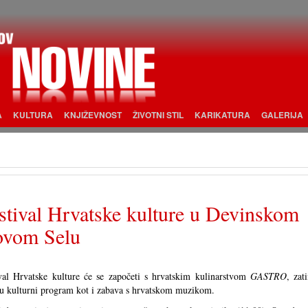
A
KULTURA
KNJIŽEVNOST
ŽIVOTNI STIL
KARIKATURA
GALERIJA
stival Hrvatske kulture u Devinskom
vom Selu
val Hrvatske kulture će se započeti s hrvatskim kulinarstvom
GASTRO
, zat
du kulturni program kot i zabava s hrvatskom muzikom.