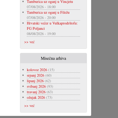
Tamburica uz oganj u Vincjetu
07/08/2026 - 18:00
Tamburica uz oganj u Filežu
07/08/2026 - 20:00
Hrvatski večer u Vulkaprodrštofu:
FG Poljanci
08/08/2026 - 19:00
>> već
Misečna arhiva
kolovoz 2026
(15)
srpanj 2026
(60)
lipanj 2026
(62)
svibanj 2026
(93)
travanj 2026
(63)
ožujak 2026
(73)
>> već