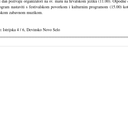
 dan pozivaju organizatori na sv. mašu na hrvatskom jeziku (11.00). Otpodne 
ogram nastaviti s festivalskom povorkom i kulturnim programom (15.00) kot
tskom zabavnom muzikom.
:
Istrijska 4 / 6, Devinsko Novo Selo