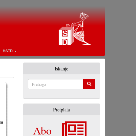
HŠTD
Iskanje
Pretraga
Pretplata
im
Abo