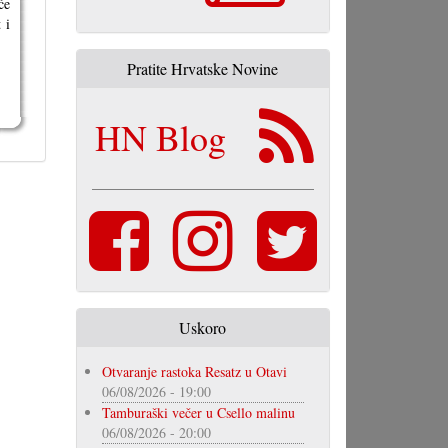
će
 i
Pratite Hrvatske Novine
HN Blog
Uskoro
Otvaranje rastoka Resatz u Otavi
06/08/2026 - 19:00
Tamburaški večer u Csello malinu
06/08/2026 - 20:00