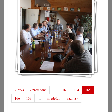
« prva
‹ prethodna
…
163
164
165
166
167
…
sljedeća ›
zadnja »