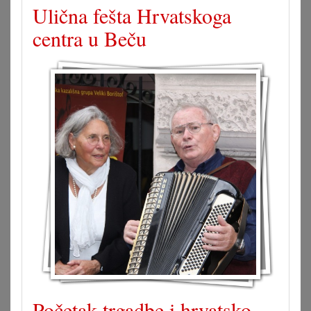
Ulična fešta Hrvatskoga
centra u Beču
Početak trgadbe i hrvatsko-