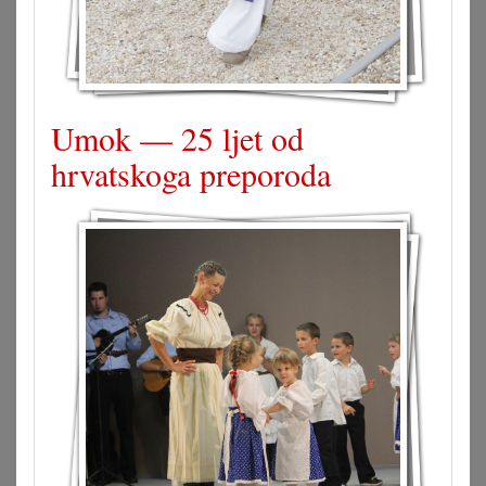
Umok — 25 ljet od
hrvatskoga preporoda