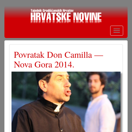
Skoči
na
glavni
sadržaj
Toggle
navigati
Povratak Don Camilla —
Nova Gora 2014.