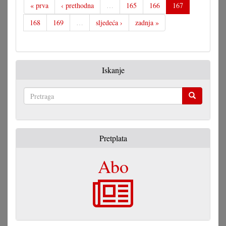
« prva
‹ prethodna
…
165
166
167
168
169
…
sljedeća ›
zadnja »
Iskanje
Pretraga
Pretplata
Abo