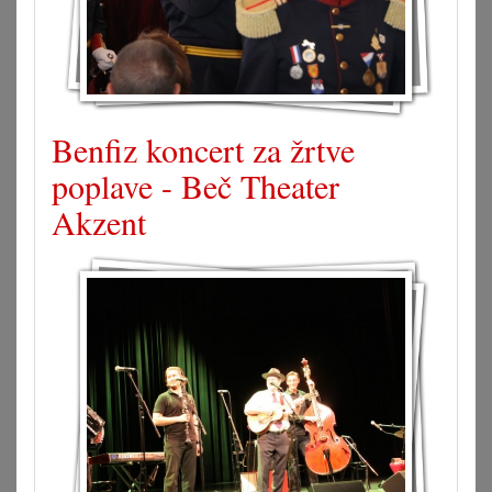
Benfiz koncert za žrtve
poplave - Beč Theater
Akzent