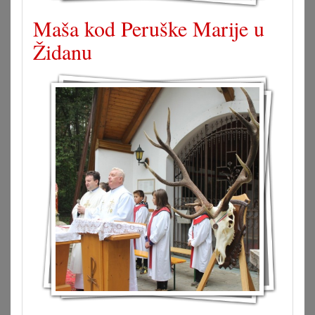
Maša kod Peruške Marije u
Židanu