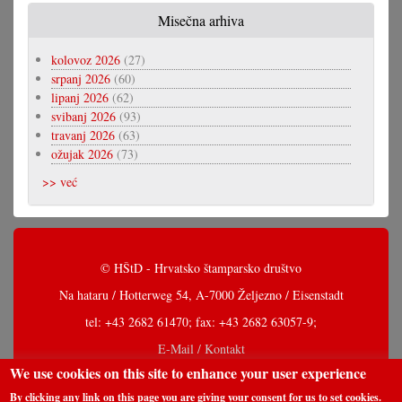
Misečna arhiva
kolovoz 2026
(27)
srpanj 2026
(60)
lipanj 2026
(62)
svibanj 2026
(93)
travanj 2026
(63)
ožujak 2026
(73)
>> već
© HŠtD - Hrvatsko štamparsko društvo
Na hataru / Hotterweg 54, A-7000 Željezno / Eisenstadt
tel: +43 2682 61470; fax: +43 2682 63057-9;
E-Mail / Kontakt
We use cookies on this site to enhance your user experience
By clicking any link on this page you are giving your consent for us to set cookies.