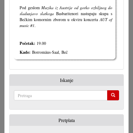
Pod geslom
Muzika iz Austrije od gorko ozbiljnog do
sladunjavo slatkoga
Basbaritenori nastupaju skupa s
Bečkim komornim zborom u okviru koncerta
AUT of
music #1
.
Početak:
19.00
Kade:
Borromäus-Saal, Beč
Iskanje
Pretraga
Pretplata