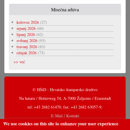
Misečna arhiva
kolovoz 2026
(27)
srpanj 2026
(60)
lipanj 2026
(62)
svibanj 2026
(93)
travanj 2026
(63)
ožujak 2026
(73)
>> već
© HŠtD - Hrvatsko štamparsko društvo
Na hataru / Hotterweg 54, A-7000 Željezno / Eisenstadt
tel: +43 2682 61470; fax: +43 2682 63057-9;
E-Mail / Kontakt
We use cookies on this site to enhance your user experience