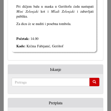
Pri dičjem balu u maska u Gerištofu ćedu nastupati
Mini Zelenjaki
kot i
Mladi Zelenjaki
i zabavljati
publiku.
Za dicu će se nuditi i posebna tombola.
Početak:
14.00
Kade:
Krčma Fabijanić, Gerištof
Iskanje
Pretraga
Pretplata