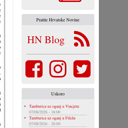
e
e
e
Pratite Hrvatske Novine
e
HN Blog
i
i
o
e
o
,
a
i
Uskoro
m
i
Tamburica uz oganj u Vincjetu
d
07/08/2026 - 18:00
Tamburica uz oganj u Filežu
07/08/2026 - 20:00
i