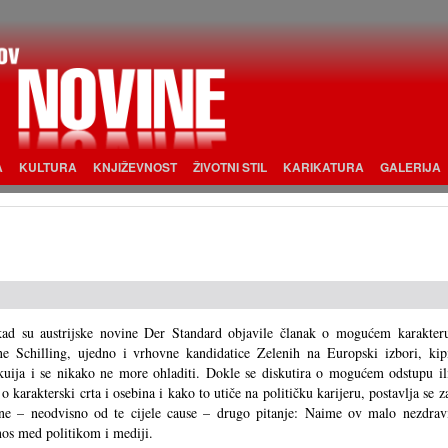
A
KULTURA
KNJIŽEVNOST
ŽIVOTNI STIL
KARIKATURA
GALERIJA
ad su austrijske novine Der Standard objavile članak o mogućem karakter
e Schilling, ujedno i vrhovne kandidatice Zelenih na Europski izbori, kip
kuija i se nikako ne more ohladiti. Dokle se diskutira o mogućem odstupu il
 o karakterski crta i osebina i kako to utiče na političku karijeru, postavlja se z
e – neodvisno od te cijele cause – drugo pitanje: Naime ov malo nezdrav
os med politikom i mediji.