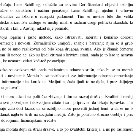
lučaju Lene Schilling, odlučile su novine Der Standard objaviti ozbiljn
tužbe o karakteru i načinu ponašanja Lene Schilling, ujedno i vrhovn
ndidatice za izbore u europski parlament. Tim su novine bile dio velik
itičke krize. Iste zasluge su mediji imali u različni drugi politički skandali, k
otkrili i kih u Austriji nikad nije premalo.
toju logične i jasne metode, kako istraživati, sabirati i konačno donosit
ormacije i novosti. Žurnalističko umijeće, znanje i baratanje njim se u grub
a ne bi smio razlikovati od bilo koga drugoga zvanja. Ako je članak čemern
iran ili uopće ne, ako su ljudi citirani s krivimi citati, onda je to kao te neravn
i, ke nemarni zidari koč-toč postavljaju.
ako se ovakove zidi onda reklamiraju odnosno srušu, tako bi se to moral
niti s novinami: Moralo bi se potribovati sve informacije odnosno opravdanje
 informacije nisu korektne. Medjutim, čuda ljudi to ne djela, i prez daljnjeg
o za gotovo“.
ki moru uticati na politička zbivanja i tim na razvoj društva. Kvalitetni medij
pu sve potvrdjene i dozvoljene citate i su i pripravne, da tiskaju ispravke. Ti
maju zato dost lazno, da se ozbiljno moru posvetiti jednoj temi, a da se ne b
lanak najbrže širiti na socijalni mediji. Zato je potribno stručno osoblje i pre
 dovoljnimi financijskimi sredstvi.
 morala dojti sa strani države, a to po kvalitetni kriterija, a ne po raširenost