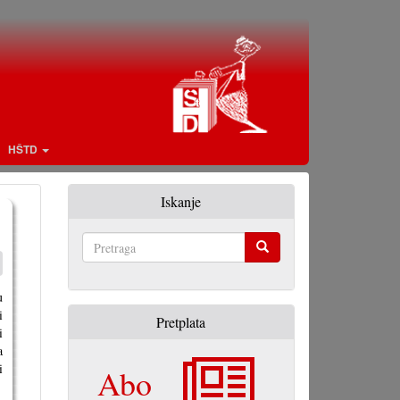
HŠTD
Iskanje
Pretraga
u
i
Pretplata
i
a
i
Abo