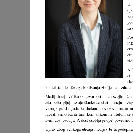
U s
op
ka
pol
su 
Pos
inf
crt
cit
zid
A k
či
ako
konteksta i kritičnoga ispitivanja zimlje sve „zdrav
Mediji imaju veliku odgovornost, ar sa svojimi član
ada potkripljuju svoje članke sa citati, imaju u že
važnije je, da ljudi, ki djelaju u ovakovi mediji i
morali samo baviti tim, kom slikom ili titulom će č
svim dost osoblja. A dost osoblja je opet povezano s
Uprav zbog velikoga uticaja medijev bi ta podupiranja