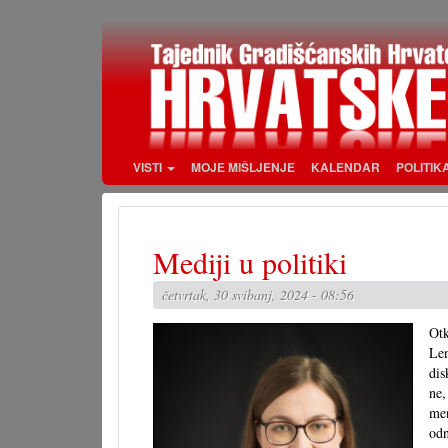
Skoči
na
glavni
sadržaj
VISTI
MOJE MIŠLJENJE
KALENDAR
POLITIK
Mediji u politiki
četvrtak, 30 svibanj, 2024 - 08:56
Otk
Len
dis
ne,
men
odn