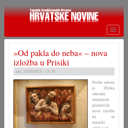
Skoči
na
glavni
sadržaj
Toggle
navigati
»Od pakla do neba« – nova
izložba u Prisiki
uto, 27/05/2025 - 15:38
Prošlu subotu
je Zbirka
sakralne
umjetnosti
predstavila
novu izložbu
ku su
muzički
oblikovali