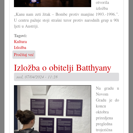
otvorila
izložba
„Kanu nam zeti žitak – Bombe protiv manjine 1993.-1996.”.
U centru pažnje stoji strašni teror protiv narodnih grup u 90i
ljeti u Austriji.
Tagovi:
Kultura
Izložba
Pročitaj već
o
Otvorena
Izložba o obitelji Batthyany
je
izložba
ned, 07/04/2024 - 11:28
»Bombe
protiv
Na gradu u
manjine«
Novom
Gradu je do
koncu
oktobra
priredjena
pregledna
trojezična