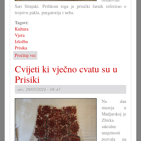
Šari Stinjaki. Prilikom toga je prisički farnik referirao o
trojstvu pakla, purgatorija i neba.
Tagovi:
Kultura
Vjera
Izložba
Prisika
Pročitaj već
o
»Od
Cvijeti ki vječno cvatu su u
pakla
do
Prisiki
neba«
–
uto, 28/05/2024 - 08:43
nova
izložba
Na dan
u
muzeja u
Prisiki
Madjarskoj je
Zbirka
sakralne
umjetnosti
pozvala na