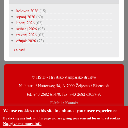
kolovoz 2026
(15)
srpanj 2026
(60)
lipanj 2026
(62)
svibanj 2026
(93)
travanj 2026
(63)
ožujak 2026
(73)
>> već
© HŠtD - Hrvatsko štamparsko društvo
Na hataru / Hotterweg 54, A-7000 Željezno / Eisenstadt
tel: +43 2682 61470; fax: +43 2682 63057-9;
E-Mail / Kontakt
We use cookies on this site to enhance your user experience
By clicking any link on this page you are giving your consent for us to set cookies.
No, give me more info