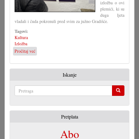
izložba o ovi
plemići, ki su
duga ljeta
vladali i čuda pokrenuli pred svim za južno Gradišće.
Tagovi:
Kultura
Izložba
Pročitaj već
o
Izložba
o
obitelji
Iskanje
Batthyany
Pretraga
Pretplata
Abo