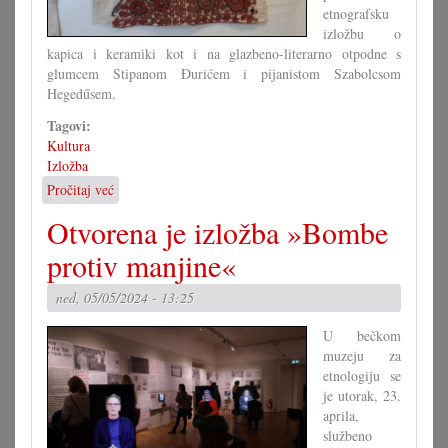
etnografsku
izložbu o
kapica i keramiki kot i na glazbeno-literarno otpodne s
glumcem Stipanom Đurićem i pijanistom Szabolcsom
Hegedűsem.
Tagovi:
Kultura
Izložba
Pročitaj već
o
Cvijeti
Otvorena je izložba »Bombe
ki
vječno
protiv manjine«
cvatu
su
ned, 05/05/2024 - 13:25
u
Prisiki
U bečkom
muzeju za
etnologiju se
je utorak, 23.
aprila,
službeno