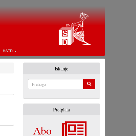
HŠTD
Iskanje
Pretraga
Pretplata
Abo