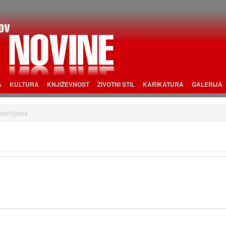
A
KULTURA
KNJIŽEVNOST
ŽIVOTNI STIL
KARIKATURA
GALERIJA
navljanja