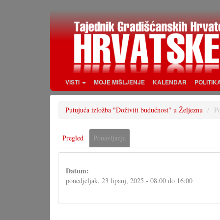
Skoči
na
glavni
sadržaj
VISTI
MOJE MIŠLJENJE
KALENDAR
POLITIK
Putujuća izložba "Doživiti budućnost" u Željeznu
Po
Primarne
Pregled
Ponavljanja
(aktivna
oznake
oznaka)
Datum:
ponedjeljak, 23 lipanj, 2025 -
08:00
do
16:00