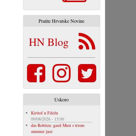
Pratite Hrvatske Novine
HN Blog
Uskoro
Kiritof u Filežu
09/08/2026 - 15:00
das Robitza: gassl Musi s triom
summer jazz