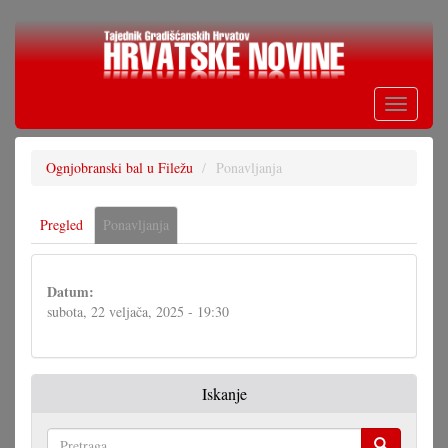
Skoči
na
glavni
sadržaj
Toggle
navigati
Ognjobranski bal u Filežu
Ponavljanja
Primarne
Pregled
Ponavljanja
(aktivna
oznake
oznaka)
Datum:
subota, 22 veljača, 2025 - 19:30
Iskanje