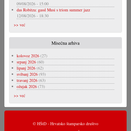
09/08/2026 - 15:00
das Robitza: gassl Musi s triom summer jazz
12/08/2026 - 18:30
>> već
Misečna arhiva
kolovoz 2026
(27)
srpanj 2026
(60)
lipanj 2026
(62)
svibanj 2026
(93)
travanj 2026
(63)
ožujak 2026
(73)
>> već
© HŠtD - Hrvatsko štamparsko društvo