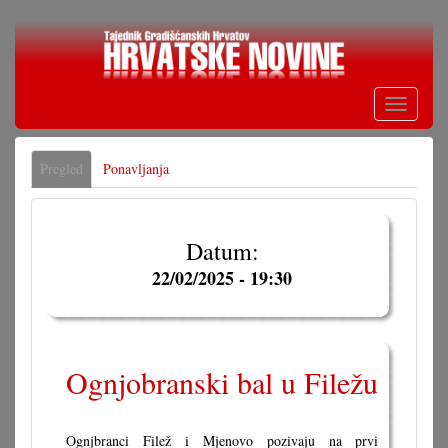
Skoči
na
glavni
sadržaj
Toggle
navigati
Primarne
Pregled
(aktivna
Ponavljanja
oznake
oznaka)
Datum:
22/02/2025 - 19:30
Ognjobranski bal u Filežu
Ognjbranci Filež i Mjenovo pozivaju na prvi