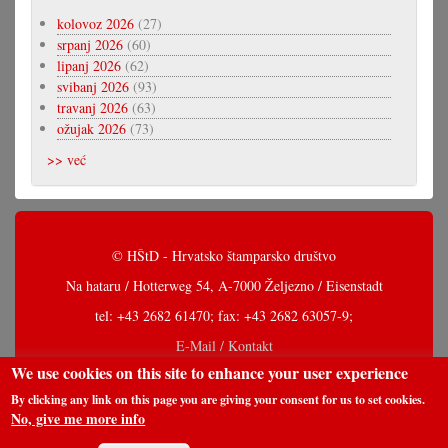
kolovoz 2026
(27)
srpanj 2026
(60)
lipanj 2026
(62)
svibanj 2026
(93)
travanj 2026
(63)
ožujak 2026
(73)
>> već
© HŠtD - Hrvatsko štamparsko društvo
Na hataru / Hotterweg 54, A-7000 Željezno / Eisenstadt
tel: +43 2682 61470; fax: +43 2682 63057-9;
E-Mail / Kontakt
We use cookies on this site to enhance your user experience
By clicking any link on this page you are giving your consent for us to set cookies.
No, give me more info