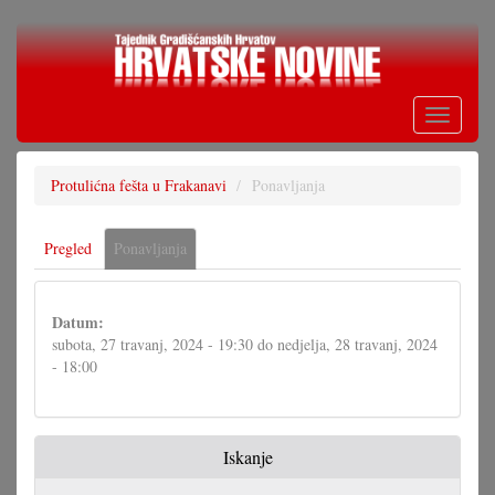
Skoči
na
glavni
sadržaj
Toggle
navigati
Protulićna fešta u Frakanavi
Ponavljanja
Primarne
Pregled
Ponavljanja
(aktivna
oznake
oznaka)
Datum:
subota, 27 travanj, 2024 - 19:30
do
nedjelja, 28 travanj, 2024
- 18:00
Iskanje